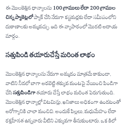
ఈ మొలకెత్తిన ధాన్యాలను
100 గ్రాములు లేదా 200 గ్రాముల
చిన్న ప్యాకెట్లలో
ప్యాక్ చేసి నేరుగా కస్టమర్లకు లేదా సమీపంలోని
దుకాణాలకు అమ్మవచ్చు. ఇది ఈ వ్యాపారంలో మొదటి ఆదాయ
మార్గం.
సత్తుపిండి తయారుచేస్తే మరింత లాభం
మొలకెత్తిన ధాన్యాలను నేరుగా అమ్మడం మాత్రమే కాకుండా,
వాటిని నీడలో బాగా ఆరబెట్టి తక్కువ మంటపై వేయించి పిండిగా
చేసి
సత్తుపిండిగా
తయారు చేస్తే లాభం మరింత పెరుగుతుంది.
మొలకెత్తిన ధాన్యాల్లో విటమిన్లు, ఖనిజాలు అధికంగా ఉండటంతో
ఆరోగ్యానికి చాలా మంచివి. అందుకే పిల్లలు, మధుమేహం లేదా
రక్తహీనత ఉన్నవారు వీటిని ఎక్కువగా తీసుకుంటారు. ఒక కిలో