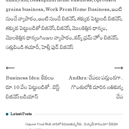
grains business
,
Work From Home Business
,
ఇంటి
నుంచే వ్యాపారం
,
ఇంటి నుండే బిజినెస్
,
తక్కువ పెట్టుబడి బిజినెస్
,
తక్కువ పెట్టుబడితో బిజినెస్
,
బిజినెస్
,
మొలకెత్తిన ధాన్యం
,
మొలకెత్తిన ధాన్యంగింజల వ్యాపారం
,
వర్క్ ఫ్రమ్ హోం బిజినెస్
,
సత్తుపిండి తయారీ
,
హెల్తీ ఫుడ్ బిజినెస్
Post
⟵
⟶
Business Idea: కేవలం
Andhra: చేపలు పడ్తుండగా..
navigation
రూ.10 వేల పెట్టుబడితో.. బెస్ట్
గొంతులోకి దూరిన బతికున్న
బిజినెస్ ఐడియాస్
చేప
Latest Posts
Gujarat Viral Well: బావిలో కదులుతున్న నీరు.. దెయ్యమే కారణమా? వీడియో