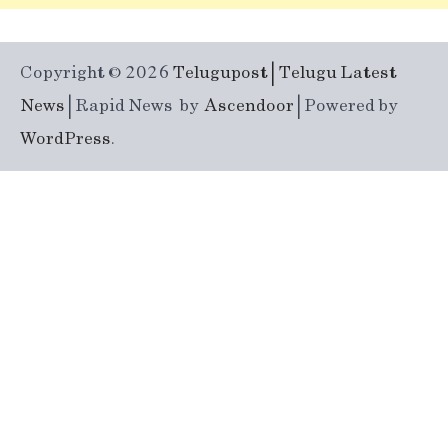
Copyright © 2026
Telugupost | Telugu Latest
News
| Rapid News by
Ascendoor
| Powered by
WordPress
.