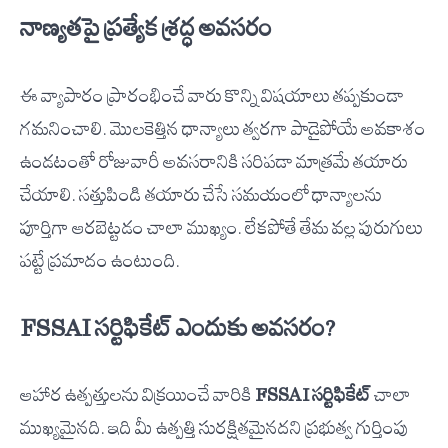
నాణ్యతపై ప్రత్యేక శ్రద్ధ అవసరం
ఈ వ్యాపారం ప్రారంభించే వారు కొన్ని విషయాలు తప్పకుండా
గమనించాలి. మొలకెత్తిన ధాన్యాలు త్వరగా పాడైపోయే అవకాశం
ఉండటంతో రోజువారీ అవసరానికి సరిపడా మాత్రమే తయారు
చేయాలి. సత్తుపిండి తయారు చేసే సమయంలో ధాన్యాలను
పూర్తిగా ఆరబెట్టడం చాలా ముఖ్యం. లేకపోతే తేమ వల్ల పురుగులు
పట్టే ప్రమాదం ఉంటుంది.
FSSAI సర్టిఫికేట్ ఎందుకు అవసరం?
ఆహార ఉత్పత్తులను విక్రయించే వారికి
FSSAI సర్టిఫికేట్
చాలా
ముఖ్యమైనది. ఇది మీ ఉత్పత్తి సురక్షితమైనదని ప్రభుత్వ గుర్తింపు