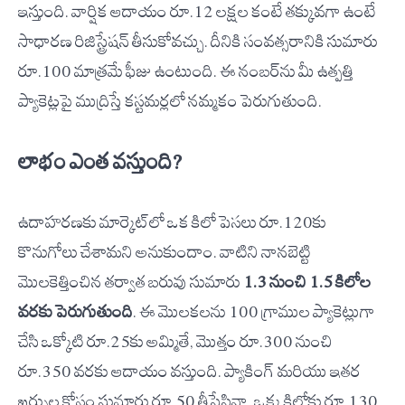
ఇస్తుంది. వార్షిక ఆదాయం రూ.12 లక్షల కంటే తక్కువగా ఉంటే
సాధారణ రిజిస్ట్రేషన్ తీసుకోవచ్చు. దీనికి సంవత్సరానికి సుమారు
రూ.100 మాత్రమే ఫీజు ఉంటుంది. ఈ నంబర్‌ను మీ ఉత్పత్తి
ప్యాకెట్లపై ముద్రిస్తే కస్టమర్లలో నమ్మకం పెరుగుతుంది.
లాభం ఎంత వస్తుంది?
ఉదాహరణకు మార్కెట్‌లో ఒక కిలో పెసలు రూ.120కు
కొనుగోలు చేశామని అనుకుందాం. వాటిని నానబెట్టి
మొలకెత్తించిన తర్వాత బరువు సుమారు
1.3 నుంచి 1.5 కిలోల
వరకు పెరుగుతుంది
. ఈ మొలకలను 100 గ్రాముల ప్యాకెట్లుగా
చేసి ఒక్కోటి రూ.25కు అమ్మితే, మొత్తం రూ.300 నుంచి
రూ.350 వరకు ఆదాయం వస్తుంది. ప్యాకింగ్ మరియు ఇతర
ఖర్చుల కోసం సుమారు రూ.50 తీసేసినా, ఒక్క కిలోకు రూ.130