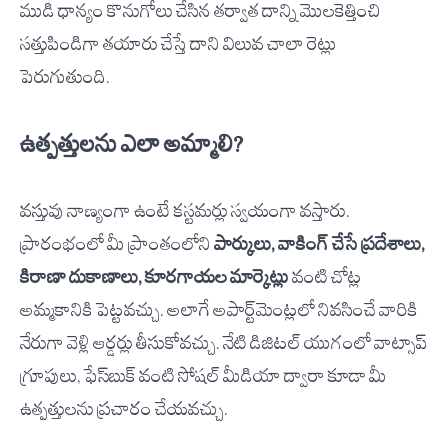
ముడి ధాన్యం కొనుగోలు చేసిన తర్వాత దాన్ని మొలకెత్తించి
సత్తుపిండిగా తయారు చేస్తే దాని విలువ చాలా రెట్లు
పెరుగుతుంది.
ఉత్పత్తులను ఎలా అమ్మాలి?
వస్తువు నాణ్యంగా ఉంటే కస్టమర్లు స్వయంగా వస్తారు.
ప్రారంభంలో మీ ప్రాంతంలోని
పార్కులు, వాకింగ్ చేసే ప్రదేశాలు,
కిరాణా దుకాణాలు, కూరగాయల మార్కెట్లు
వంటి చోట్ల
అమ్మకానికి పెట్టవచ్చు. అలాగే అపార్ట్‌మెంట్లలో నివసించే వారికి
నేరుగా వెళ్లి ఆర్డర్లు తీసుకోవచ్చు. నేటి డిజిటల్ యుగంలో వాట్సాప్
గ్రూపులు, ఫేస్‌బుక్ వంటి సోషల్ మీడియా ద్వారా కూడా మీ
ఉత్పత్తులను ప్రచారం చేయవచ్చు.