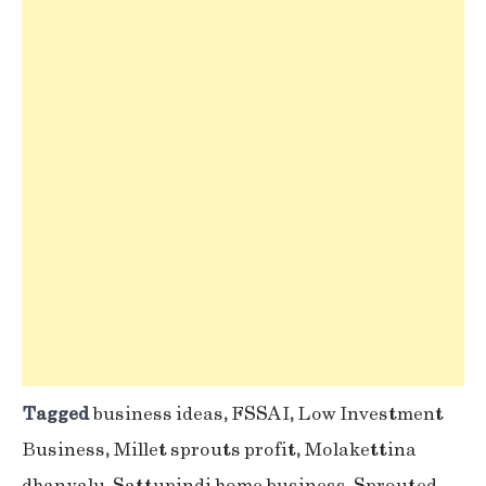
Tagged
business ideas
,
FSSAI
,
Low Investment
Business
,
Millet sprouts profit
,
Molakettina
dhanyalu
,
Sattupindi home business
,
Sprouted