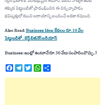
సరైన ప్రణాళిక, పరిశుభ్రమైన తయారీ, మంచి నాణ్యత ఉంటే
తక్కువ పెట్టుబడితో ప్రారంభించిన ఈ చిన్న వ్యాపారం
భవిష్యత్తులో మంచి ఆదాయాన్ని అందించే అవకాశముంది.
Also Read:
Business Idea: కేవలం రూ.10 వేల
పెట్టుబడితో.. బెస్ట్ బిజినెస్ ఐడియాస్
Business: ఇంట్లో ఉంటూనే రూ.30 వేలు సంపాదించొచ్చు..!
Facebook
Telegram
Twitter
WhatsApp
Share