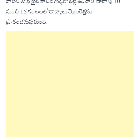
వాటిని శుభ్రమైన కాటన్ గుడ్డలో కట్టి ఉంచాలి. దాదాపు 10
నుంచి 15 గంటలలో ధాన్యాలు మొలకెత్తడం
ప్రారంభమవుతుంది.