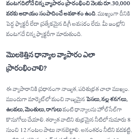
వంటగదిలోనే చిన్న వ్యాపారం ప్రారంభించి నెలకు రూ.30,000
వరకు ఆదాయం సంపాదించే అవకాశం ఉంది
. ముఖ్యంగా దీనికి
పెద్ద ఫ్యాక్టరీ లేదా ప్రత్యేకమైన డిగ్రీ అవసరం లేదు. మీ ఇంట్లోని
వంటగదే చిన్న ఫ్యాక్టరీగా మారుతుంది.
మొలకెత్తిన ధాన్యాల వ్యాపారం ఎలా
ప్రారంభించాలి?
ఈ వ్యాపారానికి ప్రధానంగా నాణ్యత, పరిశుభ్రత చాలా ముఖ్యం.
ముందుగా మార్కెట్‌లో మంచి నాణ్యమైన
పెసలు, నల్ల శనగలు,
ఉలవలు, మెంతులు, రాగులు
వంటి ధాన్యాలను హోల్‌సేల్‌గా
కొనుగోలు చేయాలి. తర్వాత వాటిని శుభ్రమైన నీటిలో సుమారు 8
నుంచి 12 గంటల పాటు నానబెట్టాలి. అనంతరం నీటిని వడకట్టి,