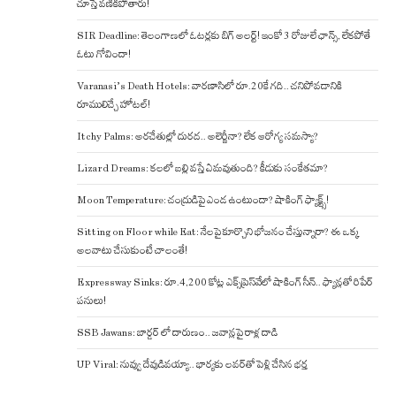
చూస్తే వణికిపోతారు!
SIR Deadline: తెలంగాణలో ఓటర్లకు బిగ్ అలర్ట్! ఇంకో 3 రోజులే ఛాన్స్, లేకపోతే
ఓటు గోవిందా!
Varanasi’s Death Hotels: వారణాసిలో రూ.20కే గది.. చనిపోవడానికి
రూములిచ్చే హోటల్!
Itchy Palms: అరచేతుల్లో దురద.. అలెర్జీనా? లేక ఆరోగ్య సమస్యా?
Lizard Dreams: కలలో బల్లి వస్తే ఏమవుతుంది? కీడుకు సంకేతమా?
Moon Temperature: చంద్రుడిపై ఎండ ఉంటుందా? షాకింగ్ ఫ్యాక్ట్స్!
Sitting on Floor while Eat: నేలపై కూర్చొని భోజనం చేస్తున్నారా? ఈ ఒక్క
అలవాటు చేసుకుంటే చాలంతే!
Expressway Sinks: రూ.4,200 కోట్ల ఎక్స్‌ప్రెస్‌వేలో షాకింగ్ సీన్.. ఫ్యాన్లతో రిపేర్
పనులు!
SSB Jawans: బార్డర్ లో దారుణం.. జవాన్లపై రాళ్ల దాడి
UP Viral: నువ్వు దేవుడివయ్యా.. భార్యకు లవర్‌తో పెళ్లి చేసిన భర్త