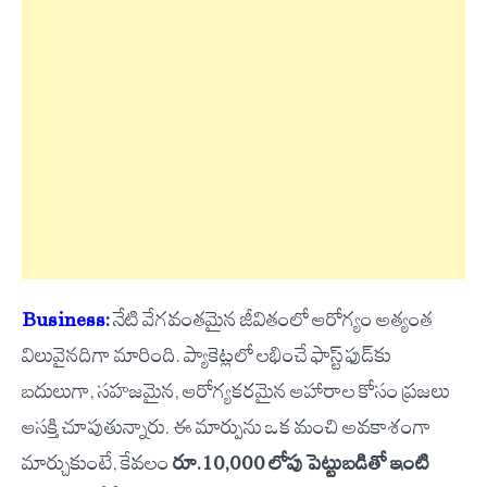
Business:
నేటి వేగవంతమైన జీవితంలో ఆరోగ్యం అత్యంత
విలువైనదిగా మారింది. ప్యాకెట్లలో లభించే ఫాస్ట్ ఫుడ్‌కు
బదులుగా, సహజమైన, ఆరోగ్యకరమైన ఆహారాల కోసం ప్రజలు
ఆసక్తి చూపుతున్నారు. ఈ మార్పును ఒక మంచి అవకాశంగా
మార్చుకుంటే, కేవలం
రూ.10,000 లోపు పెట్టుబడితో ఇంటి