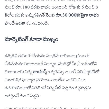
నుంచి రూ.180 వరకు లాభం ఉంటుంది. రోజుకు 5 నుంచి 8
కిలోల వరకు అమ్మగలిగితే నెలకు
రూ.30,000కు పైగా లాభం
పొందే అవకాశం ఉంటుంది.
మార్కెటింగ్ కూడా ముఖ్యం
ఉత్పత్తిని తయారు చేయడం మాత్రమే కాకుండా, ప్రజలకు
చేరవేయడం కూడా అంతే ముఖ్యం. మొదట్లో మీ ప్రాంతంలోని
దుకాణాలకు చిన్న
శాంపిల్స్
ఇవ్వవచ్చు. అలాగే ప్రతి ప్యాకెట్‌లో
మొలకెత్తిన ధాన్యాల ప్రయోజనాలు లేదా వాటిని ఎలా
ఉపయోగించాలో వివరించే చిన్న చీటీ పెట్టడం కస్టమర్లను
ఆకర్షించే మంచి పద్ధతి.