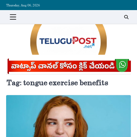
Skip
Thursday, Aug 06, 2026
to
content
Tag:
tongue exercise benefits