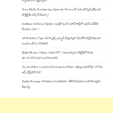
శాస్త్రాలు ఏం చెప్తున్నాయి?
Zero Skills Freelancing: Upwork, Fiverr లో ఎలాంటి స్కిల్స్ లేకుండా
పార్ట్‌టైమ్ వర్క్ చేయొచ్చా?
Aadhaar Address Update: ఇంట్లో నుంచే ఆధార్ కార్డ్‌లో అడ్రస్ అప్‌డేట్
చేయడం ఎలా..?
APK Safety Tips: APK ఫైల్స్ ఇన్స్టాల్ చేస్తున్నారా? మీ ఫోన్ హ్యాక్ కాకుండా
ఉండాలంటే ఏం చేయాలి?
Make Money Online: ChatGPT, Canva ద్వారా ఆన్‌లైన్‌లో నెలకు
రూ.30,000 ఎలా సంపాదించాలి?
Jio AirFiber vs Airtel Xstream AirFiber: తక్కువ ధరలో ఫ్రీ OTTలు
ఇచ్చే బెస్ట్ ప్లాన్ ఏది?
Snake Revenge: పాములు పగబడతాయా.. తోటి పామును చంపారని ఇద్దరు
పిల్లలపై..