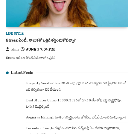
LIFE STYLE
Stress: ఏంటీ.. నాలుకతో ఒత్తిడి తగ్గించుకోవచ్చా?
JUNE 3 7:04 PM
admin
Stress: ఇటీవల సోషల్ మీడియాలో ఒత్తిడిని…
Latest Posts
Property Verification: సొంత ఇల్లు / ప్లాట్ కొంటున్నారా? రిజిస్ట్రేషన్‌కు ముందే
ఇవి కచ్చితంగా చెక్ చేయండి
Best Mobiles Under 10000: 2026లో రూ.10 వేల లోపు బెస్ట్ స్మార్ట్‌ఫోన్లు..
టాప్ 5 మొబైల్స్ ఇవే!
Jogini vs Matangi: మాతంగి స్వర్ణలతను జోగినీలు భర్తీ చేయాలని చూస్తున్నారా?
Periods in Temple: గుళ్లో ఉండగా పిరియడ్స్ వస్తే ఏం చేయాలి? పురాణాలు,