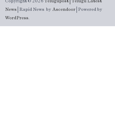
Copyright © 2026
Telugupost | Telugu Latest
News
| Rapid News by
Ascendoor
| Powered by
WordPress
.