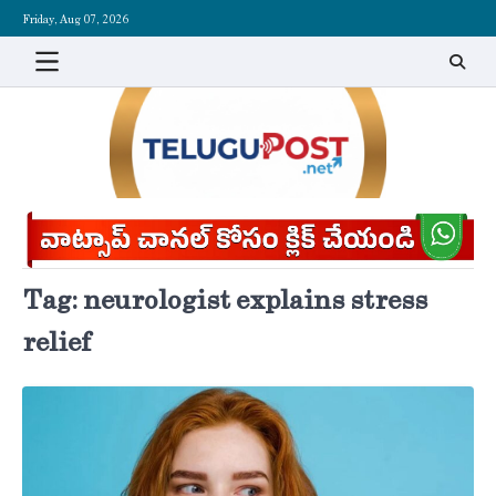
Skip
Friday, Aug 07, 2026
to
content
Tag:
neurologist explains stress
relief