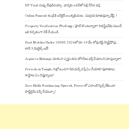
UP Viral: నువ్వు దేవుడివయ్యా.. భార్యకు లవర్‌తో పెళ్లి చేసిన భర్త
Online Funeral: తండ్రికి ఆన్‌లైన్ అంత్యక్రియలు.. ముగ్గురు కూతుర్లున్నా వేస్ట్..!
Property Verification: సొంత ఇల్లు / ప్లాట్ కొంటున్నారా? రిజిస్ట్రేషన్‌కు ముందే
ఇవి కచ్చితంగా చెక్ చేయండి
Best Mobiles Under 10000: 2026లో రూ.10 వేల లోపు బెస్ట్ స్మార్ట్‌ఫోన్లు..
టాప్ 5 మొబైల్స్ ఇవే!
Jogini vs Matangi: మాతంగి స్వర్ణలతను జోగినీలు భర్తీ చేయాలని చూస్తున్నారా?
Periods in Temple: గుళ్లో ఉండగా పిరియడ్స్ వస్తే ఏం చేయాలి? పురాణాలు,
శాస్త్రాలు ఏం చెప్తున్నాయి?
Zero Skills Freelancing: Upwork, Fiverr లో ఎలాంటి స్కిల్స్ లేకుండా
పార్ట్‌టైమ్ వర్క్ చేయొచ్చా?