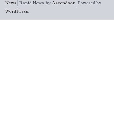
News
| Rapid News by
Ascendoor
| Powered by
WordPress
.