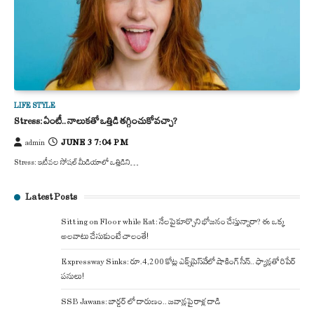
LIFE STYLE
Stress: ఏంటీ.. నాలుకతో ఒత్తిడి తగ్గించుకోవచ్చా?
JUNE 3 7:04 PM
admin
Stress: ఇటీవల సోషల్ మీడియాలో ఒత్తిడిని…
Latest Posts
Sitting on Floor while Eat: నేలపై కూర్చొని భోజనం చేస్తున్నారా? ఈ ఒక్క
అలవాటు చేసుకుంటే చాలంతే!
Expressway Sinks: రూ.4,200 కోట్ల ఎక్స్‌ప్రెస్‌వేలో షాకింగ్ సీన్.. ఫ్యాన్లతో రిపేర్
పనులు!
SSB Jawans: బార్డర్ లో దారుణం.. జవాన్లపై రాళ్ల దాడి