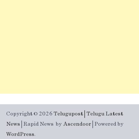
Copyright © 2026
Telugupost | Telugu Latest
News
| Rapid News by
Ascendoor
| Powered by
WordPress
.