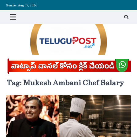
Skip
Sunday, Aug 09, 2026
to
content
Tag:
Mukesh Ambani Chef Salary