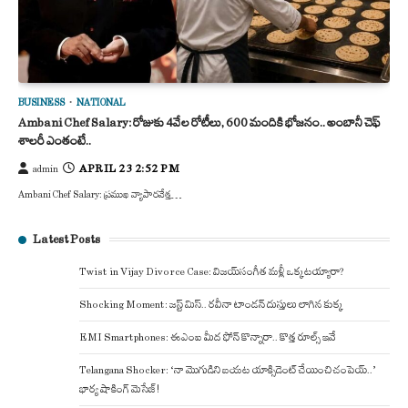
BUSINESS
NATIONAL
Ambani Chef Salary: రోజుకు 4వేల రోటీలు, 600 మందికి భోజనం.. అంబానీ చెఫ్
శాలరీ ఎంతంటే..
APRIL 23 2:52 PM
admin
Ambani Chef Salary: ప్రముఖ వ్యాపారవేత్త…
Latest Posts
Twist in Vijay Divorce Case: విజయ్-సంగీత మళ్లీ ఒక్కటయ్యారా?
Shocking Moment: జస్ట్ మిస్.. రవీనా టాండన్ దుస్తులు లాగిన కుక్క
EMI Smartphones: ఈఎంఐ మీద ఫోన్ కొన్నారా.. కొత్త రూల్స్ ఇవే
Telangana Shocker: ‘నా మొగుడిని బయట యాక్సిడెంట్ చేయించి చంపెయ్..’
భార్య షాకింగ్ మెసేజ్!