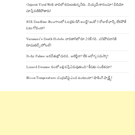
Gujarat Viral Well: బావిలో కదులుతున్న నీరు.. దెయ్యమే కారణమా? వీడియో
చూస్తే వణికిపోతారు!
SIR Deadline: తెలంగాణలో ఓటర్లకు బిగ్ అలర్ట్! ఇంకో 3 రోజులే ఛాన్స్, లేకపోతే
ఓటు గోవిందా!
Varanasi’s Death Hotels: వారణాసిలో రూ.20కే గది.. చనిపోవడానికి
రూములిచ్చే హోటల్!
Itchy Palms: అరచేతుల్లో దురద.. అలెర్జీనా? లేక ఆరోగ్య సమస్యా?
Lizard Dreams: కలలో బల్లి వస్తే ఏమవుతుంది? కీడుకు సంకేతమా?
Moon Temperature: చంద్రుడిపై ఎండ ఉంటుందా? షాకింగ్ ఫ్యాక్ట్స్!