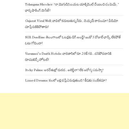
Telangana Shocker: ‘నా మొగుడిని బయట యాక్సిడెంట్ చేయించి చంపెయ్..’
భార్య షాకింగ్ మెసేజ్!
Gujarat Viral Well: బావిలో కదులుతున్న నీరు.. దెయ్యమే కారణమా? వీడియో
చూస్తే వణికిపోతారు!
SIR Deadline: తెలంగాణలో ఓటర్లకు బిగ్ అలర్ట్! ఇంకో 3 రోజులే ఛాన్స్, లేకపోతే
ఓటు గోవిందా!
Varanasi’s Death Hotels: వారణాసిలో రూ.20కే గది.. చనిపోవడానికి
రూములిచ్చే హోటల్!
Itchy Palms: అరచేతుల్లో దురద.. అలెర్జీనా? లేక ఆరోగ్య సమస్యా?
Lizard Dreams: కలలో బల్లి వస్తే ఏమవుతుంది? కీడుకు సంకేతమా?