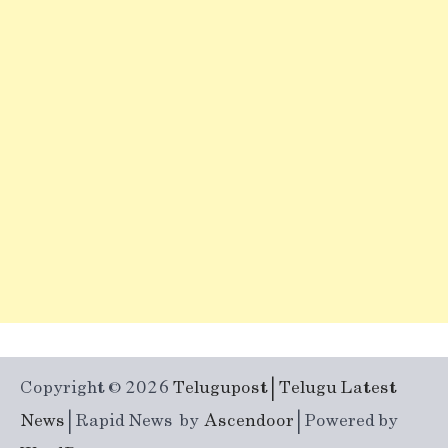
Copyright © 2026
Telugupost | Telugu Latest
News
| Rapid News by
Ascendoor
| Powered by