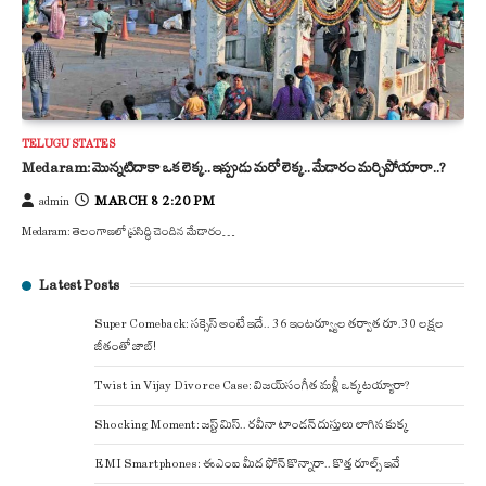
TELUGU STATES
Medaram: మొన్నటిదాకా ఒక లెక్క.. ఇప్పుడు మరో లెక్క.. మేడారం మర్చిపోయారా..?
MARCH 8 2:20 PM
admin
Medaram: తెలంగాణలో ప్రసిద్ధి చెందిన మేడారం…
Latest Posts
Super Comeback: సక్సెస్ అంటే ఇదే.. 36 ఇంటర్వ్యూల తర్వాత రూ.30 లక్షల
జీతంతో జాబ్!
Twist in Vijay Divorce Case: విజయ్-సంగీత మళ్లీ ఒక్కటయ్యారా?
Shocking Moment: జస్ట్ మిస్.. రవీనా టాండన్ దుస్తులు లాగిన కుక్క
EMI Smartphones: ఈఎంఐ మీద ఫోన్ కొన్నారా.. కొత్త రూల్స్ ఇవే