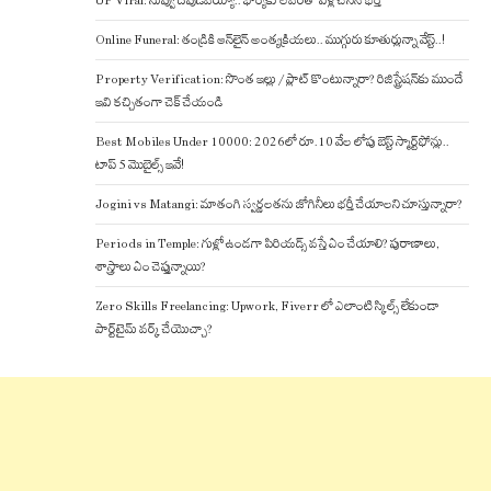
UP Viral: నువ్వు దేవుడివయ్యా.. భార్యకు లవర్‌తో పెళ్లి చేసిన భర్త
Online Funeral: తండ్రికి ఆన్‌లైన్ అంత్యక్రియలు.. ముగ్గురు కూతుర్లున్నా వేస్ట్..!
Property Verification: సొంత ఇల్లు / ప్లాట్ కొంటున్నారా? రిజిస్ట్రేషన్‌కు ముందే
ఇవి కచ్చితంగా చెక్ చేయండి
Best Mobiles Under 10000: 2026లో రూ.10 వేల లోపు బెస్ట్ స్మార్ట్‌ఫోన్లు..
టాప్ 5 మొబైల్స్ ఇవే!
Jogini vs Matangi: మాతంగి స్వర్ణలతను జోగినీలు భర్తీ చేయాలని చూస్తున్నారా?
Periods in Temple: గుళ్లో ఉండగా పిరియడ్స్ వస్తే ఏం చేయాలి? పురాణాలు,
శాస్త్రాలు ఏం చెప్తున్నాయి?
Zero Skills Freelancing: Upwork, Fiverr లో ఎలాంటి స్కిల్స్ లేకుండా
పార్ట్‌టైమ్ వర్క్ చేయొచ్చా?