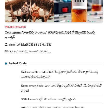
TELUGU STATES
Telangana: ‘రాజు వెడ్స్ రాంబాయి’ తరహా ఘటన.. పెళ్లికి నో చెప్పిందని ఎయిడ్స్
ఇంజక్షన్
MARCH 14 12:41 PM
admin
Telangana: ‘రాజు వెడ్స్ రాంబాయి’ సినిమాలో…
Latest Posts
Sitting on Floor while Eat: నేలపై కూర్చొని భోజనం చేస్తున్నారా? ఈ ఒక్క
అలవాటు చేసుకుంటే చాలంతే!
Expressway Sinks: రూ.4,200 కోట్ల ఎక్స్‌ప్రెస్‌వేలో షాకింగ్ సీన్.. ఫ్యాన్లతో రిపేర్
పనులు!
SSB Jawans: బార్డర్ లో దారుణం.. జవాన్లపై రాళ్ల దాడి