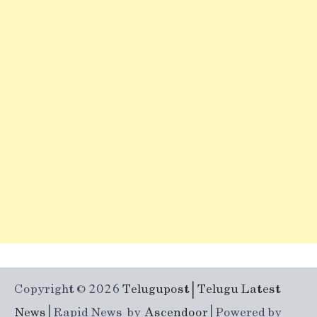
Copyright © 2026
Telugupost | Telugu Latest
News
| Rapid News by
Ascendoor
| Powered by