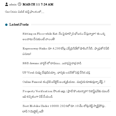
MARCH 11 7:24 AM
admin
Gas Crisis: మిడిల్ ఈస్ట్ ప్రాంతంలో…
Latest Posts
Sitting on Floor while Eat: నేలపై కూర్చొని భోజనం చేస్తున్నారా? ఈ ఒక్క
అలవాటు చేసుకుంటే చాలంతే!
Expressway Sinks: రూ.4,200 కోట్ల ఎక్స్‌ప్రెస్‌వేలో షాకింగ్ సీన్.. ఫ్యాన్లతో రిపేర్
పనులు!
SSB Jawans: బార్డర్ లో దారుణం.. జవాన్లపై రాళ్ల దాడి
UP Viral: నువ్వు దేవుడివయ్యా.. భార్యకు లవర్‌తో పెళ్లి చేసిన భర్త
Online Funeral: తండ్రికి ఆన్‌లైన్ అంత్యక్రియలు.. ముగ్గురు కూతుర్లున్నా వేస్ట్..!
Property Verification: సొంత ఇల్లు / ప్లాట్ కొంటున్నారా? రిజిస్ట్రేషన్‌కు ముందే
ఇవి కచ్చితంగా చెక్ చేయండి
Best Mobiles Under 10000: 2026లో రూ.10 వేల లోపు బెస్ట్ స్మార్ట్‌ఫోన్లు..
టాప్ 5 మొబైల్స్ ఇవే!