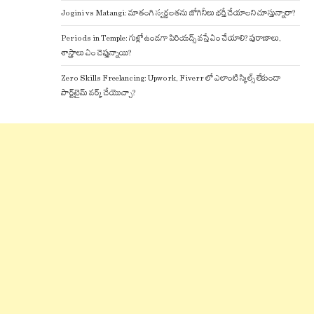
Jogini vs Matangi: మాతంగి స్వర్ణలతను జోగినీలు భర్తీ చేయాలని చూస్తున్నారా?
Periods in Temple: గుళ్లో ఉండగా పిరియడ్స్ వస్తే ఏం చేయాలి? పురాణాలు,
శాస్త్రాలు ఏం చెప్తున్నాయి?
Zero Skills Freelancing: Upwork, Fiverr లో ఎలాంటి స్కిల్స్ లేకుండా
పార్ట్‌టైమ్ వర్క్ చేయొచ్చా?