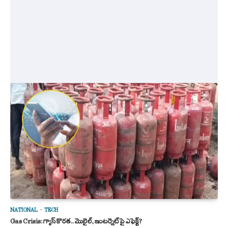
NATIONAL
TECH
Gas Crisis: గ్యాస్ కొరత‌.. మొబైల్, ఇంటర్నెట్‌పై ఎఫెక్ట్?