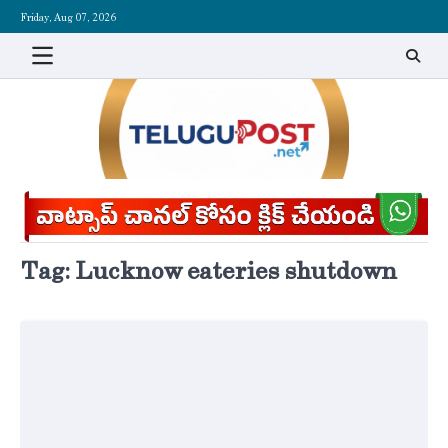
Skip
Friday, Aug 07, 2026
to
content
Tag:
Lucknow eateries shutdown