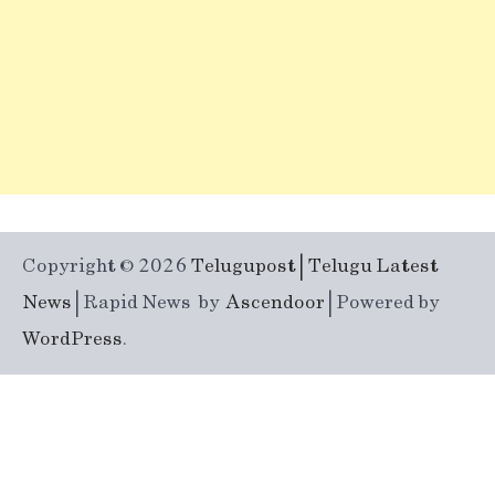
Copyright © 2026
Telugupost | Telugu Latest
News
| Rapid News by
Ascendoor
| Powered by
WordPress
.