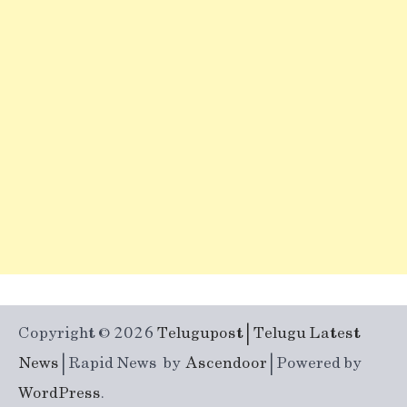
Copyright © 2026
Telugupost | Telugu Latest
News
| Rapid News by
Ascendoor
| Powered by
WordPress
.