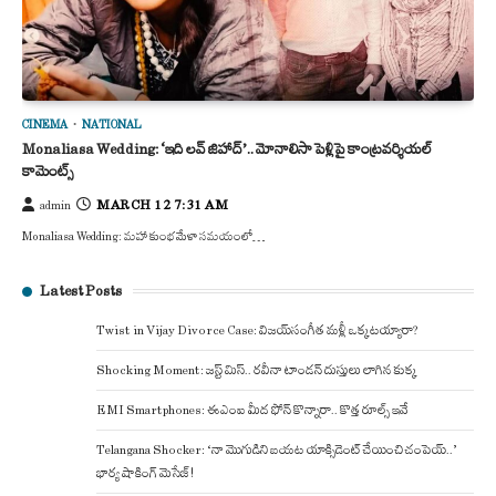
CINEMA
NATIONAL
Monaliasa Wedding: ‘ఇది లవ్ జిహాద్’.. మోనాలిసా పెళ్లిపై కాంట్రవర్శియల్
కామెంట్స్
MARCH 12 7:31 AM
admin
Monaliasa Wedding: మహా కుంభమేళా సమయంలో…
Latest Posts
Twist in Vijay Divorce Case: విజయ్-సంగీత మళ్లీ ఒక్కటయ్యారా?
Shocking Moment: జస్ట్ మిస్.. రవీనా టాండన్ దుస్తులు లాగిన కుక్క
EMI Smartphones: ఈఎంఐ మీద ఫోన్ కొన్నారా.. కొత్త రూల్స్ ఇవే
Telangana Shocker: ‘నా మొగుడిని బయట యాక్సిడెంట్ చేయించి చంపెయ్..’
భార్య షాకింగ్ మెసేజ్!