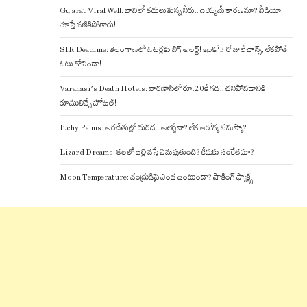
Gujarat Viral Well: బావిలో కదులుతున్న నీరు.. దెయ్యమే కారణమా? వీడియో
చూస్తే వణికిపోతారు!
SIR Deadline: తెలంగాణలో ఓటర్లకు బిగ్ అలర్ట్! ఇంకో 3 రోజులే ఛాన్స్, లేకపోతే
ఓటు గోవిందా!
Varanasi’s Death Hotels: వారణాసిలో రూ.20కే గది.. చనిపోవడానికి
రూములిచ్చే హోటల్!
Itchy Palms: అరచేతుల్లో దురద.. అలెర్జీనా? లేక ఆరోగ్య సమస్యా?
Lizard Dreams: కలలో బల్లి వస్తే ఏమవుతుంది? కీడుకు సంకేతమా?
Moon Temperature: చంద్రుడిపై ఎండ ఉంటుందా? షాకింగ్ ఫ్యాక్ట్స్!