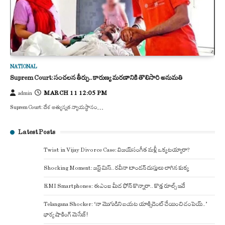
NATIONAL
Suprem Court: సంచలన తీర్పు.. కారుణ్య మరణానికి తొలిసారి అనుమతి
MARCH 11 12:05 PM
admin
Suprem Court: దేశ అత్యున్నత న్యాయస్థానం…
Latest Posts
Twist in Vijay Divorce Case: విజయ్-సంగీత మళ్లీ ఒక్కటయ్యారా?
Shocking Moment: జస్ట్ మిస్.. రవీనా టాండన్ దుస్తులు లాగిన కుక్క
EMI Smartphones: ఈఎంఐ మీద ఫోన్ కొన్నారా.. కొత్త రూల్స్ ఇవే
Telangana Shocker: ‘నా మొగుడిని బయట యాక్సిడెంట్ చేయించి చంపెయ్..’
భార్య షాకింగ్ మెసేజ్!