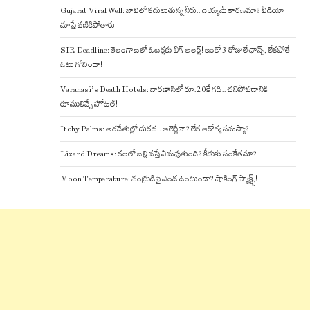
Gujarat Viral Well: బావిలో కదులుతున్న నీరు.. దెయ్యమే కారణమా? వీడియో
చూస్తే వణికిపోతారు!
SIR Deadline: తెలంగాణలో ఓటర్లకు బిగ్ అలర్ట్! ఇంకో 3 రోజులే ఛాన్స్, లేకపోతే
ఓటు గోవిందా!
Varanasi’s Death Hotels: వారణాసిలో రూ.20కే గది.. చనిపోవడానికి
రూములిచ్చే హోటల్!
Itchy Palms: అరచేతుల్లో దురద.. అలెర్జీనా? లేక ఆరోగ్య సమస్యా?
Lizard Dreams: కలలో బల్లి వస్తే ఏమవుతుంది? కీడుకు సంకేతమా?
Moon Temperature: చంద్రుడిపై ఎండ ఉంటుందా? షాకింగ్ ఫ్యాక్ట్స్!