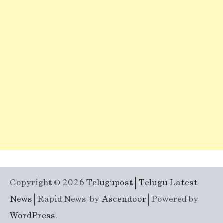
Copyright © 2026
Telugupost | Telugu Latest
News
| Rapid News by
Ascendoor
| Powered by
WordPress
.