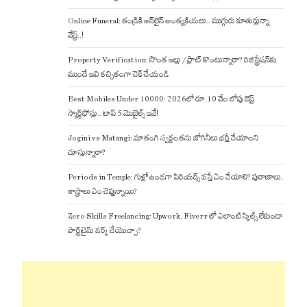
Online Funeral: తండ్రికి ఆన్‌లైన్ అంత్యక్రియలు.. ముగ్గురు కూతుర్లున్నా
వేస్ట్..!
Property Verification: సొంత ఇల్లు / ప్లాట్ కొంటున్నారా? రిజిస్ట్రేషన్‌కు
ముందే ఇవి కచ్చితంగా చెక్ చేయండి
Best Mobiles Under 10000: 2026లో రూ.10 వేల లోపు బెస్ట్
స్మార్ట్‌ఫోన్లు.. టాప్ 5 మొబైల్స్ ఇవే!
Jogini vs Matangi: మాతంగి స్వర్ణలతను జోగినీలు భర్తీ చేయాలని
చూస్తున్నారా?
Periods in Temple: గుళ్లో ఉండగా పిరియడ్స్ వస్తే ఏం చేయాలి? పురాణాలు,
శాస్త్రాలు ఏం చెప్తున్నాయి?
Zero Skills Freelancing: Upwork, Fiverr లో ఎలాంటి స్కిల్స్ లేకుండా
పార్ట్‌టైమ్ వర్క్ చేయొచ్చా?