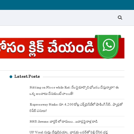
Latest Posts
Sitting on Floor while Eat: నేలపై కూర్చొని భోజనం చేస్తున్నారా? ఈ
ఒక్క అలవాటు చేసుకుంటే చాలంతే!
Expressway Sinks: రూ.4,200 కోట్ల ఎక్స్‌ప్రెస్‌వేలో షాకింగ్ సీన్.. ఫ్యాన్లతో
రిపేర్ పనులు!
SSB Jawans: బార్డర్ లో దారుణం.. జవాన్లపై రాళ్ల దాడి
UP Viral: నువ్వు దేవుడివయ్యా.. భార్యకు లవర్‌తో పెళ్లి చేసిన భర్త