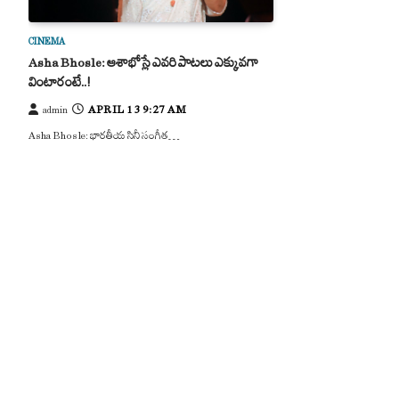
CINEMA
Asha Bhosle: ఆశాభోస్లే ఎవరి పాటలు ఎక్కువగా
వింటారంటే..!
APRIL 13 9:27 AM
admin
Asha Bhosle: భారతీయ సినీ సంగీత…