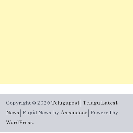
Copyright © 2026
Telugupost | Telugu Latest
News
| Rapid News by
Ascendoor
| Powered by
WordPress
.