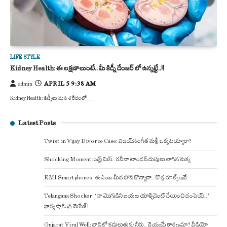
LIFE STYLE
Kidney Health: ఈ లక్షణాలుంటే.. మీ కిడ్నీ డేంజర్ లో ఉన్నట్టే..!!
APRIL 5 9:38 AM
admin
Kidney Health: కిడ్నీలు మన శరీరంలో…
Latest Posts
Twist in Vijay Divorce Case: విజయ్-సంగీత మళ్లీ ఒక్కటయ్యారా?
Shocking Moment: జస్ట్ మిస్.. రవీనా టాండన్ దుస్తులు లాగిన కుక్క
EMI Smartphones: ఈఎంఐ మీద ఫోన్ కొన్నారా.. కొత్త రూల్స్ ఇవే
Telangana Shocker: ‘నా మొగుడిని బయట యాక్సిడెంట్ చేయించి చంపెయ్..’
భార్య షాకింగ్ మెసేజ్!
Gujarat Viral Well: బావిలో కదులుతున్న నీరు.. దెయ్యమే కారణమా? వీడియో