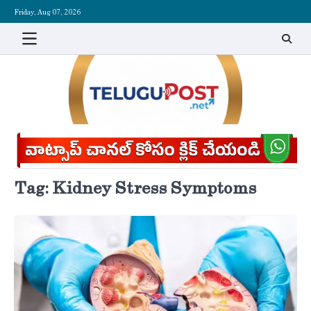
Skip
Friday, Aug 07, 2026
to
content
Tag:
Kidney Stress Symptoms