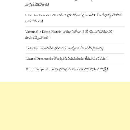
చూస్తే వణికిపోతారు!
SIR Deadline: తెలంగాణలో ఓటర్లకు బిగ్ అలర్ట్! ఇంకో 3 రోజులే ఛాన్స్, లేకపోతే
ఓటు గోవిందా!
Varanasi’s Death Hotels: వారణాసిలో రూ.20కే గది.. చనిపోవడానికి
రూములిచ్చే హోటల్!
Itchy Palms: అరచేతుల్లో దురద.. అలెర్జీనా? లేక ఆరోగ్య సమస్యా?
Lizard Dreams: కలలో బల్లి వస్తే ఏమవుతుంది? కీడుకు సంకేతమా?
Moon Temperature: చంద్రుడిపై ఎండ ఉంటుందా? షాకింగ్ ఫ్యాక్ట్స్!