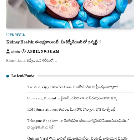
LIFE STYLE
Kidney Health: ఈ లక్షణాలుంటే.. మీ కిడ్నీ డేంజర్ లో ఉన్నట్టే..!!
APRIL 5 9:38 AM
admin
Kidney Health: కిడ్నీలు మన శరీరంలో…
Latest Posts
Twist in Vijay Divorce Case: విజయ్-సంగీత మళ్లీ ఒక్కటయ్యారా?
Shocking Moment: జస్ట్ మిస్.. రవీనా టాండన్ దుస్తులు లాగిన కుక్క
EMI Smartphones: ఈఎంఐ మీద ఫోన్ కొన్నారా.. కొత్త రూల్స్ ఇవే
Telangana Shocker: ‘నా మొగుడిని బయట యాక్సిడెంట్ చేయించి చంపెయ్..’
భార్య షాకింగ్ మెసేజ్!
Gujarat Viral Well: బావిలో కదులుతున్న నీరు.. దెయ్యమే కారణమా? వీడియో