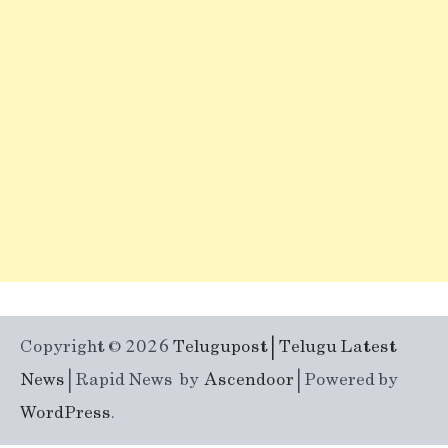
Copyright © 2026
Telugupost | Telugu Latest
News
| Rapid News by
Ascendoor
| Powered by
WordPress
.