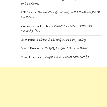
చూస్తే వణికిపోతారు!
SIR Deadline: తెలంగాణలో ఓటర్లకు బిగ్ అలర్ట్! ఇంకో 3 రోజులే ఛాన్స్, లేకపోతే
ఓటు గోవిందా!
Varanasi’s Death Hotels: వారణాసిలో రూ.20కే గది.. చనిపోవడానికి
రూములిచ్చే హోటల్!
Itchy Palms: అరచేతుల్లో దురద.. అలెర్జీనా? లేక ఆరోగ్య సమస్యా?
Lizard Dreams: కలలో బల్లి వస్తే ఏమవుతుంది? కీడుకు సంకేతమా?
Moon Temperature: చంద్రుడిపై ఎండ ఉంటుందా? షాకింగ్ ఫ్యాక్ట్స్!