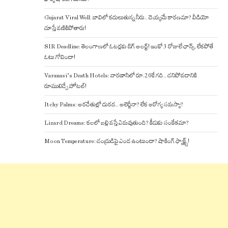
Gujarat Viral Well: బావిలో కదులుతున్న నీరు.. దెయ్యమే కారణమా? వీడియో
చూస్తే వణికిపోతారు!
SIR Deadline: తెలంగాణలో ఓటర్లకు బిగ్ అలర్ట్! ఇంకో 3 రోజులే ఛాన్స్, లేకపోతే
ఓటు గోవిందా!
Varanasi’s Death Hotels: వారణాసిలో రూ.20కే గది.. చనిపోవడానికి
రూములిచ్చే హోటల్!
Itchy Palms: అరచేతుల్లో దురద.. అలెర్జీనా? లేక ఆరోగ్య సమస్యా?
Lizard Dreams: కలలో బల్లి వస్తే ఏమవుతుంది? కీడుకు సంకేతమా?
Moon Temperature: చంద్రుడిపై ఎండ ఉంటుందా? షాకింగ్ ఫ్యాక్ట్స్!