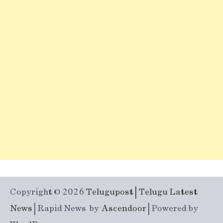
Copyright © 2026
Telugupost | Telugu Latest
News
| Rapid News by
Ascendoor
| Powered by