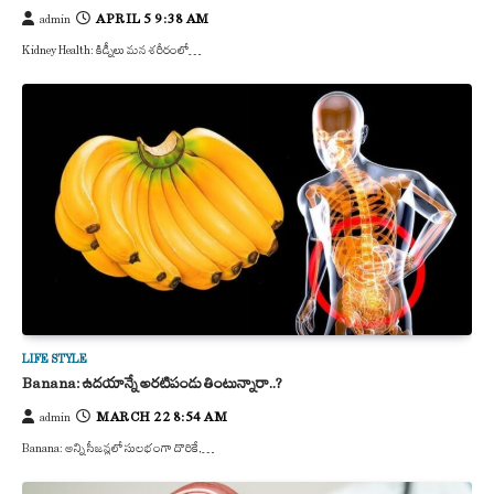
APRIL 5 9:38 AM
admin
Kidney Health: కిడ్నీలు మన శరీరంలో…
LIFE STYLE
Banana: ఉదయాన్నే అరటిపండు తింటున్నారా..?
MARCH 22 8:54 AM
admin
Banana: అన్ని సీజన్లలో సులభంగా దొరికే,…