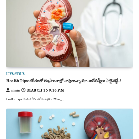
LIFE STYLE
Health Tips: శరీరంలో ఈ ప్రాంతాల్లో వాపులున్నాయా.. ఐతే కిడ్నీలు పాడైనట్టే..!
MARCH 15 9:16 PM
admin
Health Tips: మన శరీరంలో మూత్రపిండాలు…