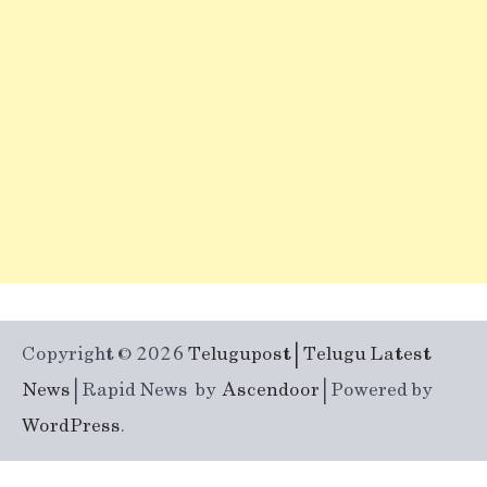
Copyright © 2026
Telugupost | Telugu Latest
News
| Rapid News by
Ascendoor
| Powered by
WordPress
.