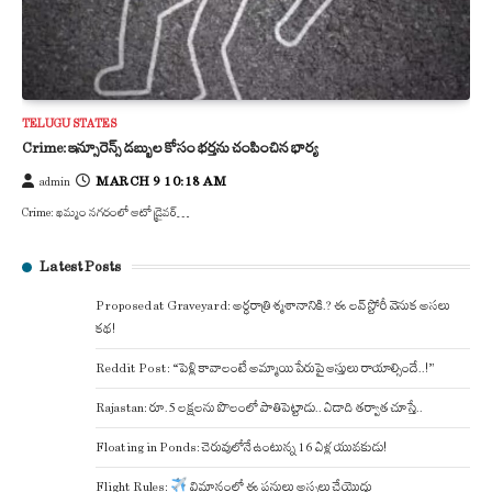
TELUGU STATES
Crime: ఇన్సూరెన్స్ డబ్బుల కోసం భర్తను చంపించిన భార్య
MARCH 9 10:18 AM
admin
Crime: ఖమ్మం నగరంలో ఆటో డ్రైవర్…
Latest Posts
Proposed at Graveyard: అర్ధరాత్రి శ్మశానానికి.? ఈ లవ్ స్టోరీ వెనుక అసలు
కథ!
Reddit Post: “పెళ్లి కావాలంటే అమ్మాయి పేరుపై ఆస్తులు రాయాల్సిందే..!”
Rajastan: రూ.5 లక్షలను పొలంలో పాతిపెట్టాడు.. ఏడాది తర్వాత చూస్తే..
Floating in Ponds: చెరువులోనే ఉంటున్న 16 ఏళ్ల యువకుడు!
Flight Rules:
విమానంలో ఈ పనులు అస్సలు చేయొద్దు