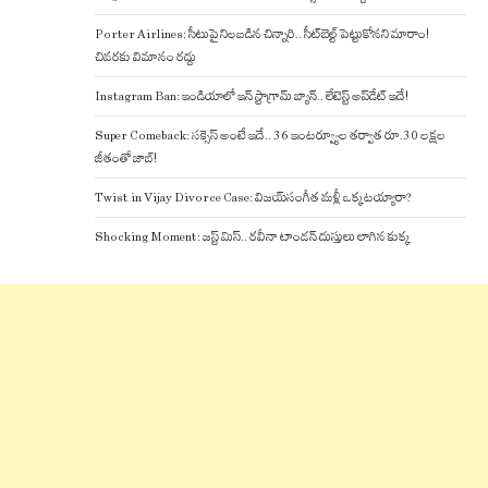
Porter Airlines: సీటుపై నిలబడిన చిన్నారి.. సీట్‌బెల్ట్ పెట్టుకోనని మారాం!
చివరకు విమానం రద్దు
Instagram Ban: ఇండియాలో ఇన్ స్టాగ్రామ్ బ్యాన్.. లేటెస్ట్ అప్‌డేట్‌ ఇదే!
Super Comeback: సక్సెస్ అంటే ఇదే.. 36 ఇంటర్వ్యూల తర్వాత రూ.30 లక్షల
జీతంతో జాబ్!
Twist in Vijay Divorce Case: విజయ్-సంగీత మళ్లీ ఒక్కటయ్యారా?
Shocking Moment: జస్ట్ మిస్.. రవీనా టాండన్ దుస్తులు లాగిన కుక్క