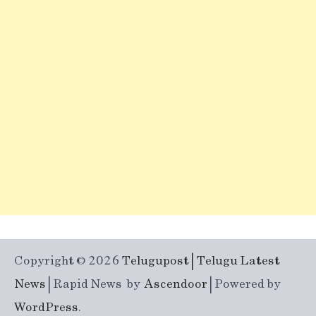
Copyright © 2026
Telugupost | Telugu Latest
News
| Rapid News by
Ascendoor
| Powered by
WordPress
.