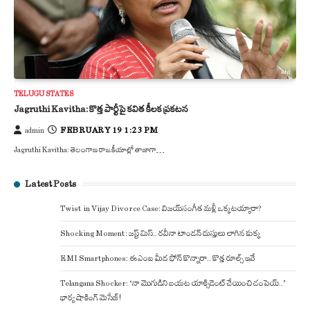
TELUGU STATES
Jagruthi Kavitha: కొత్త పార్టీపై కవిత కీలక ప్రకటన
FEBRUARY 19 1:23 PM
admin
Jagruthi Kavitha: తెలంగాణ రాజకీయాల్లో తాజాగా…
Latest Posts
Twist in Vijay Divorce Case: విజయ్-సంగీత మళ్లీ ఒక్కటయ్యారా?
Shocking Moment: జస్ట్ మిస్.. రవీనా టాండన్ దుస్తులు లాగిన కుక్క
EMI Smartphones: ఈఎంఐ మీద ఫోన్ కొన్నారా.. కొత్త రూల్స్ ఇవే
Telangana Shocker: ‘నా మొగుడిని బయట యాక్సిడెంట్ చేయించి చంపెయ్..’
భార్య షాకింగ్ మెసేజ్!