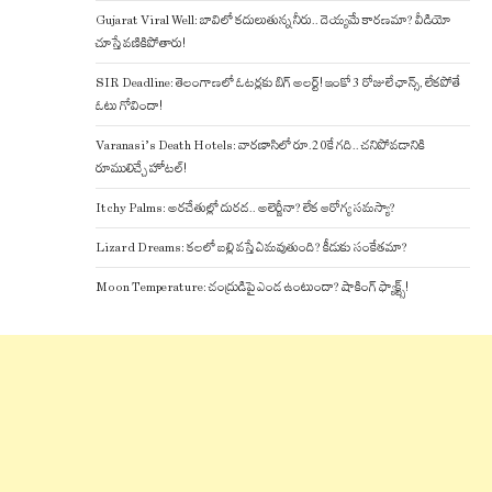
Gujarat Viral Well: బావిలో కదులుతున్న నీరు.. దెయ్యమే కారణమా? వీడియో
చూస్తే వణికిపోతారు!
SIR Deadline: తెలంగాణలో ఓటర్లకు బిగ్ అలర్ట్! ఇంకో 3 రోజులే ఛాన్స్, లేకపోతే
ఓటు గోవిందా!
Varanasi’s Death Hotels: వారణాసిలో రూ.20కే గది.. చనిపోవడానికి
రూములిచ్చే హోటల్!
Itchy Palms: అరచేతుల్లో దురద.. అలెర్జీనా? లేక ఆరోగ్య సమస్యా?
Lizard Dreams: కలలో బల్లి వస్తే ఏమవుతుంది? కీడుకు సంకేతమా?
Moon Temperature: చంద్రుడిపై ఎండ ఉంటుందా? షాకింగ్ ఫ్యాక్ట్స్!