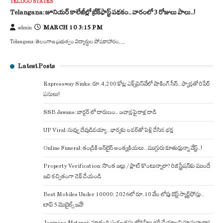
TELUGU STATES
Telangana: జూనియర్‌ కాలేజీల్లో బ్రేక్‌ఫాస్ట్‌ పథకం.. వారంలో 3 రోజులు పాలు..!
MARCH 10 3:15 PM
admin
Telangana: తెలంగాణ ప్రభుత్వం విద్యార్థుల పోషకాహారం…
Latest Posts
Expressway Sinks: రూ.4,200 కోట్ల ఎక్స్‌ప్రెస్‌వేలో షాకింగ్ సీన్.. ఫ్యాన్లతో రిపేర్
పనులు!
SSB Jawans: బార్డర్ లో దారుణం.. జవాన్లపై రాళ్ల దాడి
UP Viral: నువ్వు దేవుడివయ్యా.. భార్యకు లవర్‌తో పెళ్లి చేసిన భర్త
Online Funeral: తండ్రికి ఆన్‌లైన్ అంత్యక్రియలు.. ముగ్గురు కూతుర్లున్నా వేస్ట్..!
Property Verification: సొంత ఇల్లు / ప్లాట్ కొంటున్నారా? రిజిస్ట్రేషన్‌కు ముందే
ఇవి కచ్చితంగా చెక్ చేయండి
Best Mobiles Under 10000: 2026లో రూ.10 వేల లోపు బెస్ట్ స్మార్ట్‌ఫోన్లు..
టాప్ 5 మొబైల్స్ ఇవే!
Jogini vs Matangi: మాతంగి స్వర్ణలతను జోగినీలు భర్తీ చేయాలని చూస్తున్నారా?