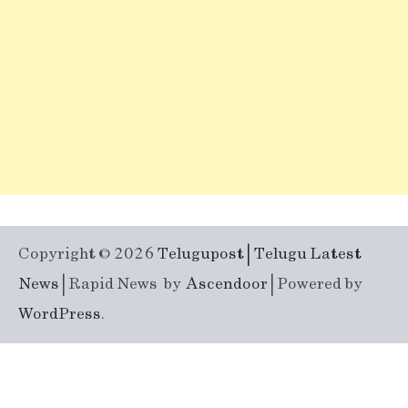
Copyright © 2026
Telugupost | Telugu Latest
News
| Rapid News by
Ascendoor
| Powered by
WordPress
.