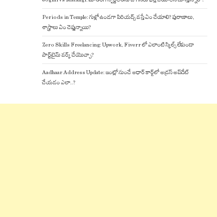
Periods in Temple: గుళ్లో ఉండగా పిరియడ్స్ వస్తే ఏం చేయాలి? పురాణాలు,
శాస్త్రాలు ఏం చెప్తున్నాయి?
Zero Skills Freelancing: Upwork, Fiverr లో ఎలాంటి స్కిల్స్ లేకుండా
పార్ట్‌టైమ్ వర్క్ చేయొచ్చా?
Aadhaar Address Update: ఇంట్లో నుంచే ఆధార్ కార్డ్‌లో అడ్రస్ అప్‌డేట్
చేయడం ఎలా..?