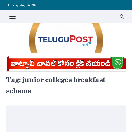
Skip
Thursday, Aug 06, 2026
to
content
Tag:
junior colleges breakfast
scheme