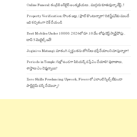
Online Funeral: తండ్రికి ఆన్‌లైన్ అంత్యక్రియలు.. ముగ్గురు కూతుర్లున్నా వేస్ట్..!
Property Verification: సొంత ఇల్లు / ప్లాట్ కొంటున్నారా? రిజిస్ట్రేషన్‌కు ముందే
ఇవి కచ్చితంగా చెక్ చేయండి
Best Mobiles Under 10000: 2026లో రూ.10 వేల లోపు బెస్ట్ స్మార్ట్‌ఫోన్లు..
టాప్ 5 మొబైల్స్ ఇవే!
Jogini vs Matangi: మాతంగి స్వర్ణలతను జోగినీలు భర్తీ చేయాలని చూస్తున్నారా?
Periods in Temple: గుళ్లో ఉండగా పిరియడ్స్ వస్తే ఏం చేయాలి? పురాణాలు,
శాస్త్రాలు ఏం చెప్తున్నాయి?
Zero Skills Freelancing: Upwork, Fiverr లో ఎలాంటి స్కిల్స్ లేకుండా
పార్ట్‌టైమ్ వర్క్ చేయొచ్చా?