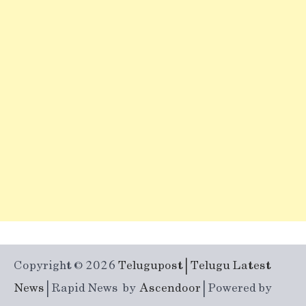
Copyright © 2026
Telugupost | Telugu Latest
News
| Rapid News by
Ascendoor
| Powered by