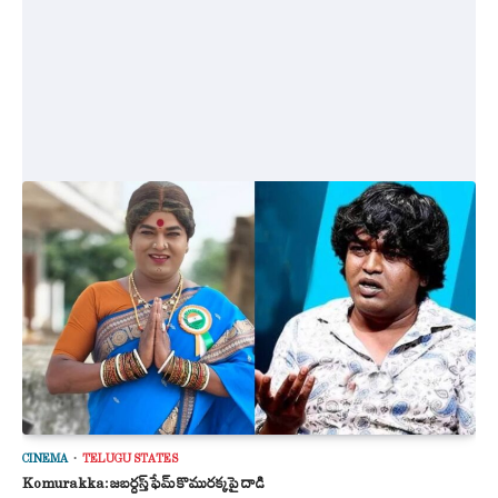
CINEMA
TELUGU STATES
Komurakka: జబర్దస్త్ ఫేమ్ కొమురక్కపై దాడి