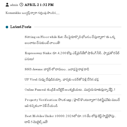
APRIL 2 1:32 PM
admin
Komarakka: జబర్దస్త్ ద్వారా గుర్తింపు పొందిన…
Latest Posts
Sitting on Floor while Eat: నేలపై కూర్చొని భోజనం చేస్తున్నారా? ఈ ఒక్క
అలవాటు చేసుకుంటే చాలంతే!
Expressway Sinks: రూ.4,200 కోట్ల ఎక్స్‌ప్రెస్‌వేలో షాకింగ్ సీన్.. ఫ్యాన్లతో రిపేర్
పనులు!
SSB Jawans: బార్డర్ లో దారుణం.. జవాన్లపై రాళ్ల దాడి
UP Viral: నువ్వు దేవుడివయ్యా.. భార్యకు లవర్‌తో పెళ్లి చేసిన భర్త
Online Funeral: తండ్రికి ఆన్‌లైన్ అంత్యక్రియలు.. ముగ్గురు కూతుర్లున్నా వేస్ట్..!
Property Verification: సొంత ఇల్లు / ప్లాట్ కొంటున్నారా? రిజిస్ట్రేషన్‌కు ముందే
ఇవి కచ్చితంగా చెక్ చేయండి
Best Mobiles Under 10000: 2026లో రూ.10 వేల లోపు బెస్ట్ స్మార్ట్‌ఫోన్లు..
టాప్ 5 మొబైల్స్ ఇవే!