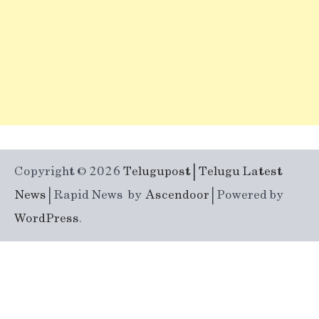
Copyright © 2026
Telugupost | Telugu Latest
News
| Rapid News by
Ascendoor
| Powered by
WordPress
.