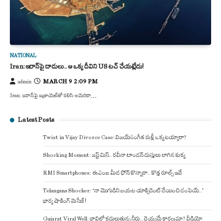
NATIONAL
Iran: ఇరాన్‌పై దాడులు.. ఆ ఒక్క దీవిని US టచ్ చేయట్లేదు!
MARCH 9 2:09 PM
admin
Iran: ఇరాన్‌పై ఇజ్రాయెల్‌తో కలిసి అమెరికా…
Latest Posts
Twist in Vijay Divorce Case: విజయ్-సంగీత మళ్లీ ఒక్కటయ్యారా?
Shocking Moment: జస్ట్ మిస్.. రవీనా టాండన్ దుస్తులు లాగిన కుక్క
EMI Smartphones: ఈఎంఐ మీద ఫోన్ కొన్నారా.. కొత్త రూల్స్ ఇవే
Telangana Shocker: ‘నా మొగుడిని బయట యాక్సిడెంట్ చేయించి చంపెయ్..’
భార్య షాకింగ్ మెసేజ్!
Gujarat Viral Well: బావిలో కదులుతున్న నీరు.. దెయ్యమే కారణమా? వీడియో