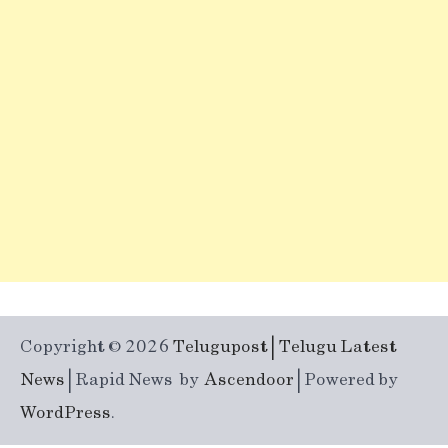
Copyright © 2026
Telugupost | Telugu Latest
News
| Rapid News by
Ascendoor
| Powered by
WordPress
.