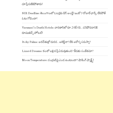
చూస్తే వణికిపోతారు!
SIR Deadline: తెలంగాణలో ఓటర్లకు బిగ్ అలర్ట్! ఇంకో 3 రోజులే ఛాన్స్, లేకపోతే
ఓటు గోవిందా!
Varanasi’s Death Hotels: వారణాసిలో రూ.20కే గది.. చనిపోవడానికి
రూములిచ్చే హోటల్!
Itchy Palms: అరచేతుల్లో దురద.. అలెర్జీనా? లేక ఆరోగ్య సమస్యా?
Lizard Dreams: కలలో బల్లి వస్తే ఏమవుతుంది? కీడుకు సంకేతమా?
Moon Temperature: చంద్రుడిపై ఎండ ఉంటుందా? షాకింగ్ ఫ్యాక్ట్స్!