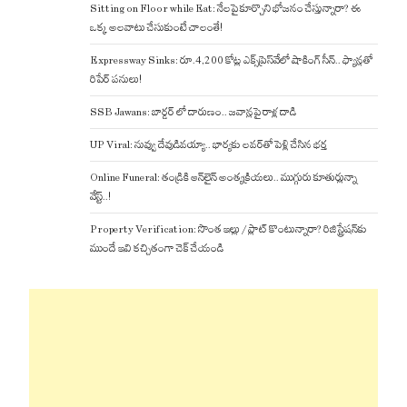
Sitting on Floor while Eat: నేలపై కూర్చొని భోజనం చేస్తున్నారా? ఈ
ఒక్క అలవాటు చేసుకుంటే చాలంతే!
Expressway Sinks: రూ.4,200 కోట్ల ఎక్స్‌ప్రెస్‌వేలో షాకింగ్ సీన్.. ఫ్యాన్లతో
రిపేర్ పనులు!
SSB Jawans: బార్డర్ లో దారుణం.. జవాన్లపై రాళ్ల దాడి
UP Viral: నువ్వు దేవుడివయ్యా.. భార్యకు లవర్‌తో పెళ్లి చేసిన భర్త
Online Funeral: తండ్రికి ఆన్‌లైన్ అంత్యక్రియలు.. ముగ్గురు కూతుర్లున్నా
వేస్ట్..!
Property Verification: సొంత ఇల్లు / ప్లాట్ కొంటున్నారా? రిజిస్ట్రేషన్‌కు
ముందే ఇవి కచ్చితంగా చెక్ చేయండి