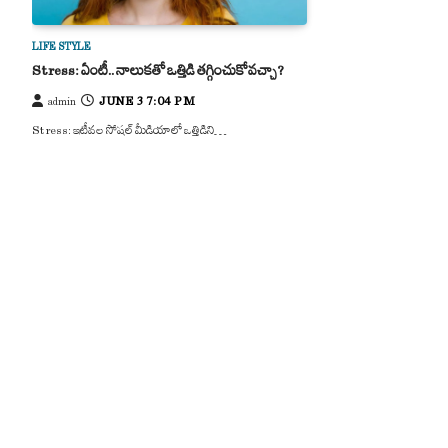
LIFE STYLE
Stress: ఏంటీ.. నాలుకతో ఒత్తిడి తగ్గించుకోవచ్చా?
JUNE 3 7:04 PM
admin
Stress: ఇటీవల సోషల్ మీడియాలో ఒత్తిడిని…