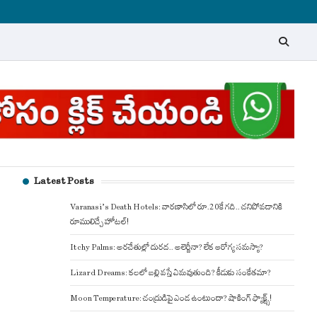
Latest Posts
Varanasi’s Death Hotels: వారణాసిలో రూ.20కే గది.. చనిపోవడానికి
రూములిచ్చే హోటల్!
Itchy Palms: అరచేతుల్లో దురద.. అలెర్జీనా? లేక ఆరోగ్య సమస్యా?
Lizard Dreams: కలలో బల్లి వస్తే ఏమవుతుంది? కీడుకు సంకేతమా?
Moon Temperature: చంద్రుడిపై ఎండ ఉంటుందా? షాకింగ్ ఫ్యాక్ట్స్!