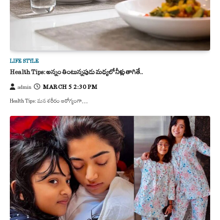
LIFE STYLE
Health Tips: అన్నం తింటున్నపుడు మధ్యలో నీళ్లు తాగితే..
MARCH 5 2:30 PM
admin
Health Tips: మన శరీరం ఆరోగ్యంగా…