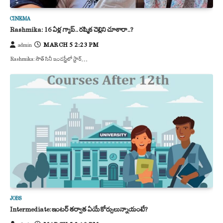
CINEMA
Rashmika: 16 ఏళ్ల గ్యాప్.. రష్మిక చెల్లిని చూశారా..?
MARCH 5 2:23 PM
admin
Rashmika: సౌత్ సినీ ఇండస్ట్రీలో స్టార్…
JOBS
Intermediate: ఇంటర్ తర్వాత ఏయే కోర్సులున్నాయంటే?