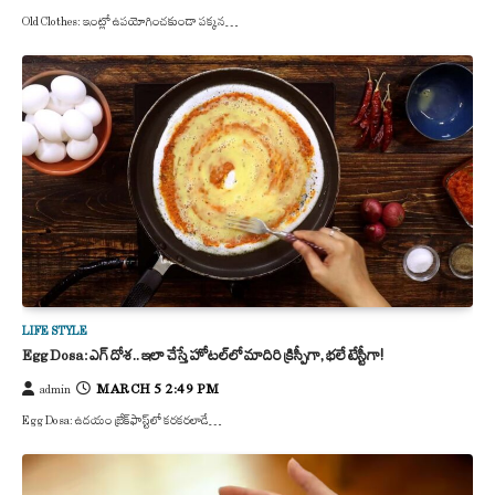
Old Clothes: ఇంట్లో ఉపయోగించకుండా పక్కన…
LIFE STYLE
Egg Dosa: ఎగ్ దోశ.. ఇలా చేస్తే హోటల్​లో మాదిరి క్రిస్పీగా, భలే టేస్టీగా!
MARCH 5 2:49 PM
admin
Egg Dosa: ఉదయం బ్రేక్‌ఫాస్ట్‌లో కరకరలాడే…