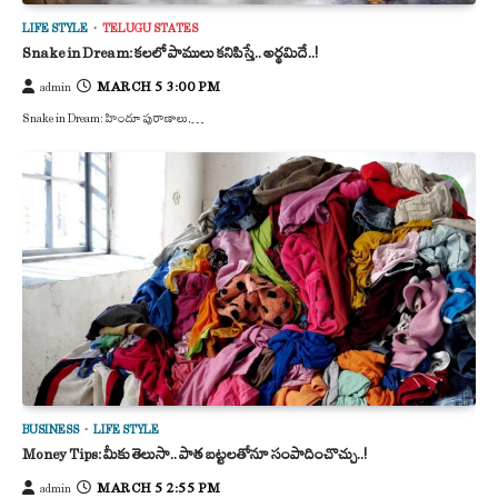
LIFE STYLE
TELUGU STATES
Snake in Dream: కలలో పాములు కనిపిస్తే.. అర్థమిదే..!
MARCH 5 3:00 PM
admin
Snake in Dream: హిందూ పురాణాలు,…
BUSINESS
LIFE STYLE
Money Tips: మీకు తెలుసా.. పాత బట్టలతోనూ సంపాదించొచ్చు..!
MARCH 5 2:55 PM
admin