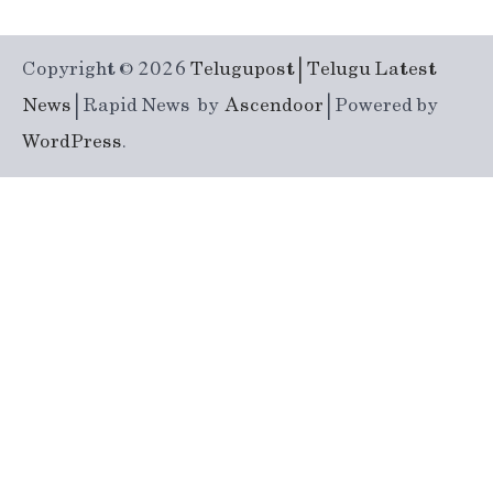
Copyright © 2026
Telugupost | Telugu Latest
News
| Rapid News by
Ascendoor
| Powered by
WordPress
.