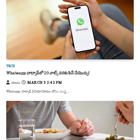
TECH
Whatsapp: వాట్సాప్‌లో 20 చాట్స్ వరకు పిన్ చేయొచ్చు!
MARCH 5 2:42 PM
admin
Whatsapp: వాట్సాప్ వినియోగదారుల కోసం సంస్థ…