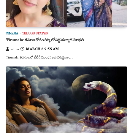
CINEMA
TELUGU STATES
Tirumala: తనూజ కోసం రిస్క్ లో పడ్డ దువ్వాడ మాధురి
MARCH 6 9:55 AM
admin
Tirumala: తిరుమలలో టీటీడీ నిబంధనలకు విరుద్ధంగా…