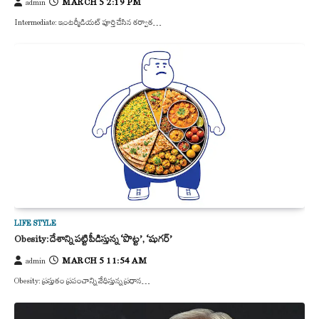
MARCH 5 2:19 PM
admin
Intermediate: ఇంటర్మీడియట్ పూర్తి చేసిన తర్వాత…
LIFE STYLE
Obesity: దేశాన్ని పట్టి పీడిస్తున్న ‘పొట్ట’, ‘షుగర్’
MARCH 5 11:54 AM
admin
Obesity: ప్రస్తుతం ప్రపంచాన్ని వేధిస్తున్న ప్రధాన…