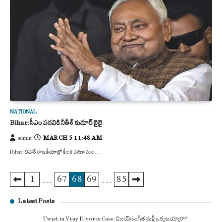
NATIONAL
Bihar: సీఎం పదవికి నీతీశ్‌ కుమార్‌ బైబై
MARCH 5 11:48 AM
admin
Bihar: బిహార్ రాజకీయాల్లో కీలక పరిణామం…
1
…
67
68
69
…
85
Posts
pagination
Latest Posts
Twist in Vijay Divorce Case: విజయ్-సంగీత మళ్లీ ఒక్కటయ్యారా?