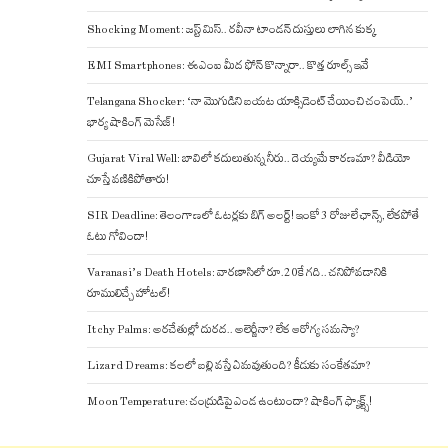
Shocking Moment: జస్ట్ మిస్.. రవీనా టాండన్ దుస్తులు లాగిన కుక్క
EMI Smartphones: ఈఎంఐ మీద ఫోన్ కొన్నారా.. కొత్త రూల్స్ ఇవే
Telangana Shocker: ‘నా మొగుడిని బయట యాక్సిడెంట్ చేయించి చంపెయ్..’
భార్య షాకింగ్ మెసేజ్!
Gujarat Viral Well: బావిలో కదులుతున్న నీరు.. దెయ్యమే కారణమా? వీడియో
చూస్తే వణికిపోతారు!
SIR Deadline: తెలంగాణలో ఓటర్లకు బిగ్ అలర్ట్! ఇంకో 3 రోజులే ఛాన్స్, లేకపోతే
ఓటు గోవిందా!
Varanasi’s Death Hotels: వారణాసిలో రూ.20కే గది.. చనిపోవడానికి
రూములిచ్చే హోటల్!
Itchy Palms: అరచేతుల్లో దురద.. అలెర్జీనా? లేక ఆరోగ్య సమస్యా?
Lizard Dreams: కలలో బల్లి వస్తే ఏమవుతుంది? కీడుకు సంకేతమా?
Moon Temperature: చంద్రుడిపై ఎండ ఉంటుందా? షాకింగ్ ఫ్యాక్ట్స్!