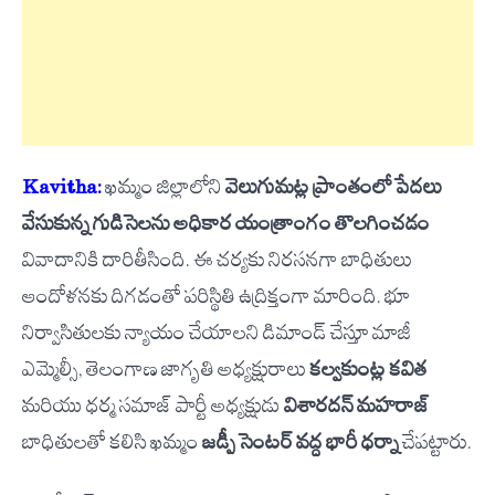
Kavitha:
ఖమ్మం జిల్లాలోని
వెలుగుమట్ల ప్రాంతంలో పేదలు
వేసుకున్న గుడిసెలను అధికార యంత్రాంగం తొలగించడం
వివాదానికి దారితీసింది. ఈ చర్యకు నిరసనగా బాధితులు
ఆందోళనకు దిగడంతో పరిస్థితి ఉద్రిక్తంగా మారింది. భూ
నిర్వాసితులకు న్యాయం చేయాలని డిమాండ్ చేస్తూ మాజీ
ఎమ్మెల్సీ, తెలంగాణ జాగృతి అధ్యక్షురాలు
కల్వకుంట్ల కవిత
మరియు ధర్మ సమాజ్ పార్టీ అధ్యక్షుడు
విశారదన్ మహరాజ్
బాధితులతో కలిసి ఖమ్మం
జడ్పీ సెంటర్ వద్ద భారీ ధర్నా
చేపట్టారు.