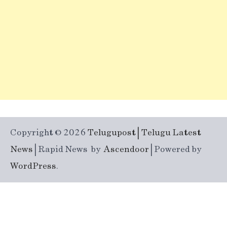
Copyright © 2026
Telugupost | Telugu Latest
News
| Rapid News by
Ascendoor
| Powered by
WordPress
.