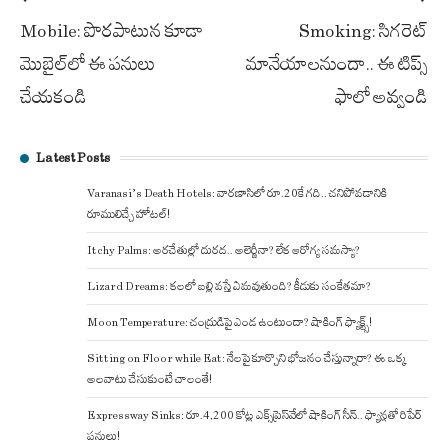
Post
Mobile: పొరపాటున కూడా
Smoking: సిగరెట్
navigation
మొబైల్‌లో ఈ పనులు
మానేయాలనుందా.. ఈ టిప్స్
చేయకండి
ఫాలో అవ్వండి
Latest Posts
Varanasi’s Death Hotels: వారణాసిలో రూ.20కే గది.. చనిపోవడానికి
రూములిచ్చే హోటల్!
Itchy Palms: అరచేతుల్లో దురద.. అలెర్జీనా? లేక ఆరోగ్య సమస్యా?
Lizard Dreams: కలలో బల్లి వస్తే ఏమవుతుంది? కీడుకు సంకేతమా?
Moon Temperature: చంద్రుడిపై ఎండ ఉంటుందా? షాకింగ్ ఫ్యాక్ట్స్!
Sitting on Floor while Eat: నేలపై కూర్చొని భోజనం చేస్తున్నారా? ఈ ఒక్క
అలవాటు చేసుకుంటే చాలంతే!
Expressway Sinks: రూ.4,200 కోట్ల ఎక్స్‌ప్రెస్‌వేలో షాకింగ్ సీన్.. ఫ్యాన్లతో రిపేర్
పనులు!