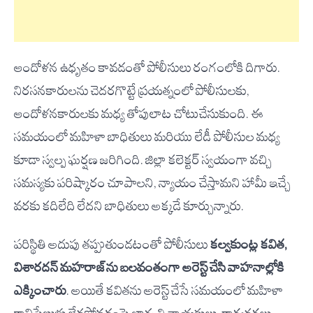
ఆందోళన ఉధృతం కావడంతో పోలీసులు రంగంలోకి దిగారు.
నిరసనకారులను చెదరగొట్టే ప్రయత్నంలో పోలీసులకు,
ఆందోళనకారులకు మధ్య తోపులాట చోటుచేసుకుంది. ఈ
సమయంలో మహిళా బాధితులు మరియు లేడీ పోలీసుల మధ్య
కూడా స్వల్ప ఘర్షణ జరిగింది. జిల్లా కలెక్టర్ స్వయంగా వచ్చి
సమస్యకు పరిష్కారం చూపాలని, న్యాయం చేస్తామని హామీ ఇచ్చే
వరకు కదిలేది లేదని బాధితులు అక్కడే కూర్చున్నారు.
పరిస్థితి అదుపు తప్పుతుండటంతో పోలీసులు
కల్వకుంట్ల కవిత,
విశారదన్ మహరాజ్‌ను బలవంతంగా అరెస్ట్ చేసి వాహనాల్లోకి
ఎక్కించారు
. అయితే కవితను అరెస్ట్ చేసే సమయంలో మహిళా