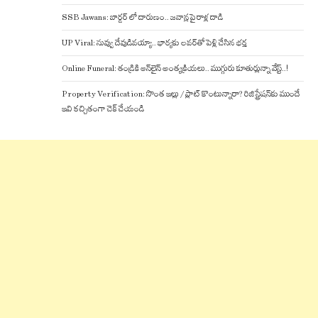
SSB Jawans: బార్డర్ లో దారుణం.. జవాన్లపై రాళ్ల దాడి
UP Viral: నువ్వు దేవుడివయ్యా.. భార్యకు లవర్‌తో పెళ్లి చేసిన భర్త
Online Funeral: తండ్రికి ఆన్‌లైన్ అంత్యక్రియలు.. ముగ్గురు కూతుర్లున్నా వేస్ట్..!
Property Verification: సొంత ఇల్లు / ప్లాట్ కొంటున్నారా? రిజిస్ట్రేషన్‌కు ముందే
ఇవి కచ్చితంగా చెక్ చేయండి