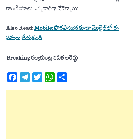
రాజకీయాలు ఒక్కసారిగా వేడెక్కాయి.
Also Read:
Mobile: పొరపాటున కూడా మొబైల్‌లో ఈ
పనులు చేయకండి
Breaking కల్వకుంట్ల కవిత అరెస్టు
Facebook
Telegram
Twitter
WhatsApp
Share