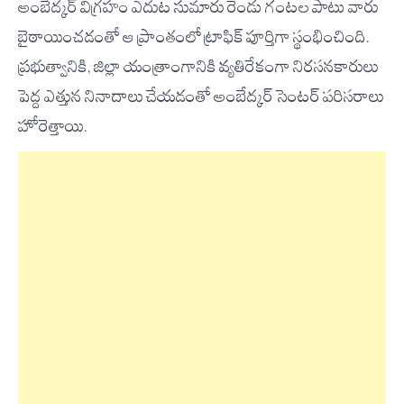
అంబేద్కర్ విగ్రహం ఎదుట సుమారు రెండు గంటల పాటు వారు
బైఠాయించడంతో ఆ ప్రాంతంలో ట్రాఫిక్ పూర్తిగా స్థంభించింది.
ప్రభుత్వానికి, జిల్లా యంత్రాంగానికి వ్యతిరేకంగా నిరసనకారులు
పెద్ద ఎత్తున నినాదాలు చేయడంతో అంబేద్కర్ సెంటర్ పరిసరాలు
హోరెత్తాయి.