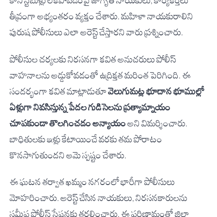
కానిస్టేబుళ్లు లేకపోవడంపై జాగృతి నాయకులు, కార్యకర్తలు
తీవ్రంగా అభ్యంతరం వ్యక్తం చేశారు. మహిళా నాయకురాలిని
పురుష పోలీసులు ఎలా అరెస్ట్ చేస్తారని వారు ప్రశ్నించారు.
పోలీసుల చర్యలకు నిరసనగా కవిత అనుచరులు పోలీస్
వాహనాలను అడ్డుకోవడంతో ఉద్రిక్తత మరింత పెరిగింది. ఈ
సందర్భంగా కవిత మాట్లాడుతూ
వెలుగుమట్ల భూదాన భూముల్లో
ఏళ్లుగా నివసిస్తున్న పేదల గుడిసెలను ప్రత్యామ్నాయం
చూపకుండా తొలగించడం అన్యాయం
అని విమర్శించారు.
బాధితులకు ఇళ్లు కేటాయించే వరకు తమ పోరాటం
కొనసాగుతుందని ఆమె స్పష్టం చేశారు.
ఈ ఘటన తర్వాత ఖమ్మం నగరంలో భారీగా పోలీసులు
మోహరించారు. అరెస్ట్ చేసిన నాయకులు, నిరసనకారులను
సమీప పోలీస్ స్టేషన్లకు తరలించారు. ఈ పరిణామంతో జిల్లా