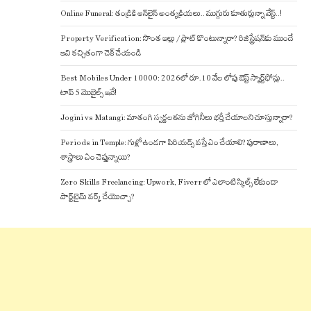
Online Funeral: తండ్రికి ఆన్‌లైన్ అంత్యక్రియలు.. ముగ్గురు కూతుర్లున్నా వేస్ట్..!
Property Verification: సొంత ఇల్లు / ప్లాట్ కొంటున్నారా? రిజిస్ట్రేషన్‌కు ముందే
ఇవి కచ్చితంగా చెక్ చేయండి
Best Mobiles Under 10000: 2026లో రూ.10 వేల లోపు బెస్ట్ స్మార్ట్‌ఫోన్లు..
టాప్ 5 మొబైల్స్ ఇవే!
Jogini vs Matangi: మాతంగి స్వర్ణలతను జోగినీలు భర్తీ చేయాలని చూస్తున్నారా?
Periods in Temple: గుళ్లో ఉండగా పిరియడ్స్ వస్తే ఏం చేయాలి? పురాణాలు,
శాస్త్రాలు ఏం చెప్తున్నాయి?
Zero Skills Freelancing: Upwork, Fiverr లో ఎలాంటి స్కిల్స్ లేకుండా
పార్ట్‌టైమ్ వర్క్ చేయొచ్చా?