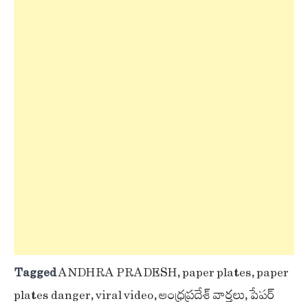
Tagged
ANDHRA PRADESH
,
paper plates
,
paper
plates danger
,
viral video
,
ఆంధ్రప్రదేశ్ వార్తలు
,
పేపర్