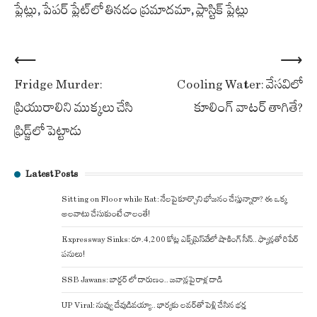
ప్లేట్లు
,
పేపర్ ప్లేట్‌లో తినడం ప్రమాదమా
,
ప్లాస్టిక్ ప్లేట్లు
Post
⟵
⟶
Fridge Murder:
Cooling Water: వేసవిలో
navigation
ప్రియురాలిని ముక్కలు చేసి
కూలింగ్ వాటర్ తాగితే?
ఫ్రిడ్జ్‌లో పెట్టాడు
Latest Posts
Sitting on Floor while Eat: నేలపై కూర్చొని భోజనం చేస్తున్నారా? ఈ ఒక్క
అలవాటు చేసుకుంటే చాలంతే!
Expressway Sinks: రూ.4,200 కోట్ల ఎక్స్‌ప్రెస్‌వేలో షాకింగ్ సీన్.. ఫ్యాన్లతో రిపేర్
పనులు!
SSB Jawans: బార్డర్ లో దారుణం.. జవాన్లపై రాళ్ల దాడి
UP Viral: నువ్వు దేవుడివయ్యా.. భార్యకు లవర్‌తో పెళ్లి చేసిన భర్త