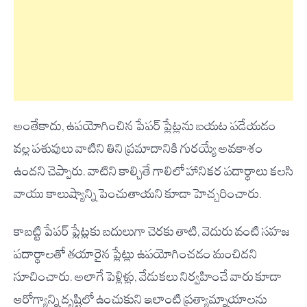
అంతేకాదు, ఉపయోగించిన పేపర్ ప్లేట్లను బయట పడేయడం
వల్ల పశువులు వాటిని తిని ప్రమాదానికి గురయ్యే అవకాశం
ఉందని చెప్పారు. వాటిని కాల్చితే గాలిలో హానికర పదార్థాలు కలసి
వాయు కాలుష్యాన్ని పెంచుతాయని కూడా హెచ్చరించారు.
కాబట్టి పేపర్ ప్లేట్లకు బదులుగా చెరకు తాటి, వెదురు వంటి సహజ
పదార్థాలతో తయారైన ప్లేట్లు ఉపయోగించడం మంచిదని
సూచించారు. అలాగే పెళ్లిళ్లు, వేడుకలు నిర్వహించే వారు కూడా
ఆరోగ్యాన్ని దృష్టిలో ఉంచుకుని ఇలాంటి ప్రత్యామ్నాయాలను