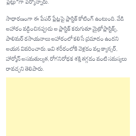
ప్లేట్లు”గా పేర్కొన్నారు.
సాధారణంగా ఈ పేపర్ ప్లేట్లపై ప్లాస్టిక్ కోటింగ్ ఉంటుంది. వేడి
ఆహారం వడ్డించినప్పుడు ఆ ప్లాస్టిక్ కరుగుతూ మైక్రోప్లాస్టిక్స్,
పాలిమర్ రసాయనాలు ఆహారంలో కలిసే ప్రమాదం ఉందని
ఆయన వివరించారు. ఇవి శరీరంలోకి వెళ్లడం వల్ల క్యాన్సర్,
హార్మోన్ అసమతుల్యత, రోగనిరోధక శక్తి తగ్గడం వంటి సమస్యలు
రావచ్చని తెలిపారు.