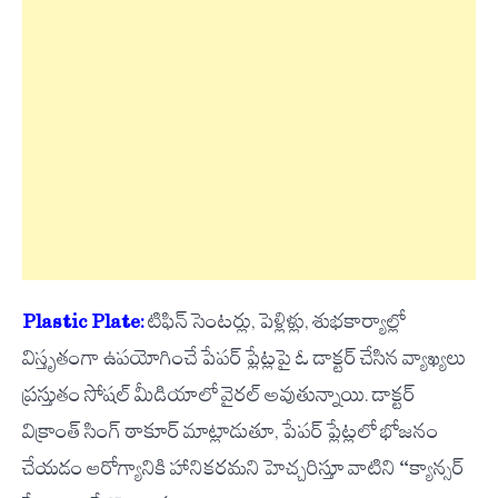
Plastic Plate:
టిఫిన్ సెంటర్లు, పెళ్లిళ్లు, శుభకార్యాల్లో
విస్తృతంగా ఉపయోగించే పేపర్ ప్లేట్లపై ఓ డాక్టర్ చేసిన వ్యాఖ్యలు
ప్రస్తుతం సోషల్ మీడియాలో వైరల్ అవుతున్నాయి. డాక్టర్
విక్రాంత్ సింగ్ ఠాకూర్ మాట్లాడుతూ, పేపర్ ప్లేట్లలో భోజనం
చేయడం ఆరోగ్యానికి హానికరమని హెచ్చరిస్తూ వాటిని “క్యాన్సర్