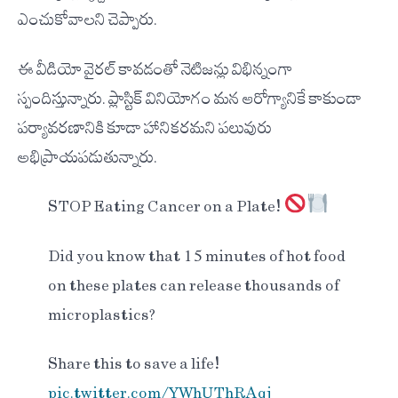
ఎంచుకోవాలని చెప్పారు.
ఈ వీడియో వైరల్ కావడంతో నెటిజన్లు విభిన్నంగా
స్పందిస్తున్నారు. ప్లాస్టిక్ వినియోగం మన ఆరోగ్యానికే కాకుండా
పర్యావరణానికి కూడా హానికరమని పలువురు
అభిప్రాయపడుతున్నారు.
STOP Eating Cancer on a Plate!
Did you know that 15 minutes of hot food
on these plates can release thousands of
microplastics?
Share this to save a life!
pic.twitter.com/YWhUThRAqj