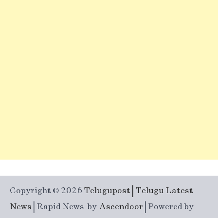
Copyright © 2026
Telugupost | Telugu Latest
News
| Rapid News by
Ascendoor
| Powered by