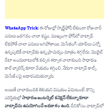
WhatsApp Trick:
ఈ రోజుల్లో స్మార్ట్‌ఫోన్ లేకుండా రోజువారీ
పనులు జరగడం చాలా కష్టం. ముఖ్యంగా ఫోన్‌లో వాట్సాప్
లేకపోతే చాలా పనులు ఆగిపోతాయి. మెసేజింగ్ యాప్‌లు ఎన్నో
ఉన్నప్పటికీ వాట్సాప్‌కు ఉన్న ప్రాచుర్యం మాత్రం తగ్గలేదు. మొబైల్
డేటా అందుబాటులోకి వచ్చిన తర్వాత చాలామంది సాధారణ
కాల్ బ్యాలెన్స్ కూడా వేయడం తగ్గించి, నేరుగా వాట్సాప్ కాల్స్,
మెసేజ్‌లపై ఆధారపడుతున్నారు.
అయితే చాలామందికి తెలియని విషయం ఏమిటంటే, కొన్ని
పరిస్థితుల్లో
సాధారణ ఇంటర్నెట్ కనెక్షన్ లేకున్నా కూడా
వాట్సాప్‌ను ఉపయోగించే అవకాశం ఉంది.
దీనికోసం వాట్సాప్‌లో