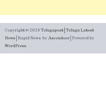
Copyright © 2026
Telugupost | Telugu Latest
News
| Rapid News by
Ascendoor
| Powered by
WordPress
.