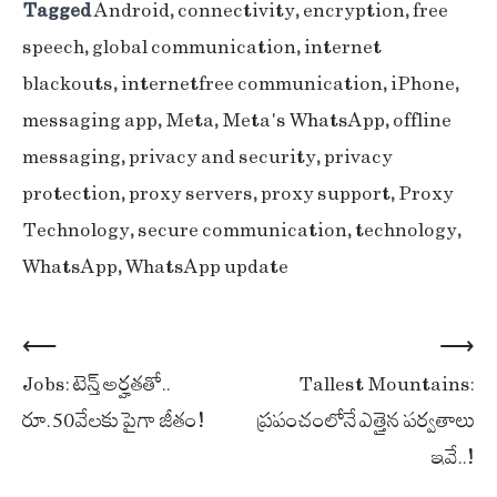
Tagged
Android
,
connectivity
,
encryption
,
free
speech
,
global communication
,
internet
blackouts
,
internet-free communication
,
iPhone
,
messaging app
,
Meta
,
Meta's WhatsApp
,
offline
messaging
,
privacy and security
,
privacy
protection
,
proxy servers
,
proxy support
,
Proxy
Technology
,
secure communication
,
technology
,
WhatsApp
,
WhatsApp update
Post
⟵
⟶
Jobs: టెన్త్ అర్హతతో..
Tallest Mountains:
navigation
రూ.50వేలకు పైగా జీతం!
ప్రపంచంలోనే ఎత్తైన పర్వతాలు
ఇవే..!