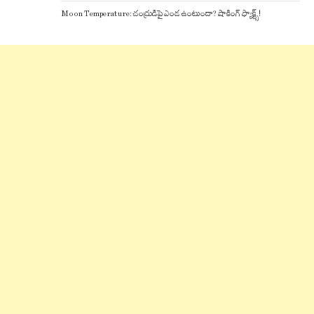
Moon Temperature: చంద్రుడిపై ఎండ ఉంటుందా? షాకింగ్ ఫ్యాక్ట్స్!