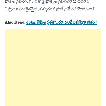
పాత అడ్రస్ తొలగించి కొత్త ప్రాక్సీ అడ్రస్ నమోదు చేయాలి.
ఎప్పుడూ సురక్షితమైన, నమ్మదగిన ప్రాక్సీలనే ఉపయోగించాలి.
Also Read:
Jobs: టెన్త్ అర్హతతో.. రూ.50వేలకుపైగా జీతం!