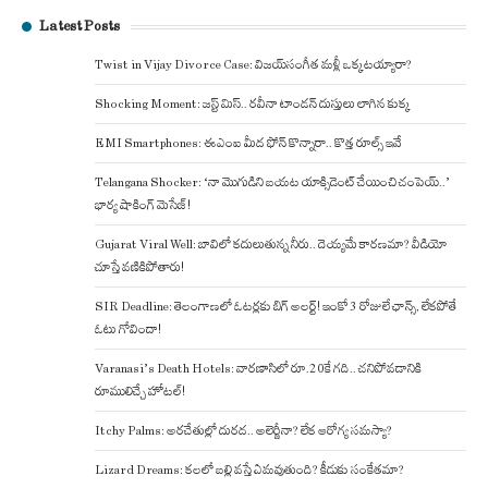
Latest Posts
Twist in Vijay Divorce Case: విజయ్-సంగీత మళ్లీ ఒక్కటయ్యారా?
Shocking Moment: జస్ట్ మిస్.. రవీనా టాండన్ దుస్తులు లాగిన కుక్క
EMI Smartphones: ఈఎంఐ మీద ఫోన్ కొన్నారా.. కొత్త రూల్స్ ఇవే
Telangana Shocker: ‘నా మొగుడిని బయట యాక్సిడెంట్ చేయించి చంపెయ్..’
భార్య షాకింగ్ మెసేజ్!
Gujarat Viral Well: బావిలో కదులుతున్న నీరు.. దెయ్యమే కారణమా? వీడియో
చూస్తే వణికిపోతారు!
SIR Deadline: తెలంగాణలో ఓటర్లకు బిగ్ అలర్ట్! ఇంకో 3 రోజులే ఛాన్స్, లేకపోతే
ఓటు గోవిందా!
Varanasi’s Death Hotels: వారణాసిలో రూ.20కే గది.. చనిపోవడానికి
రూములిచ్చే హోటల్!
Itchy Palms: అరచేతుల్లో దురద.. అలెర్జీనా? లేక ఆరోగ్య సమస్యా?
Lizard Dreams: కలలో బల్లి వస్తే ఏమవుతుంది? కీడుకు సంకేతమా?