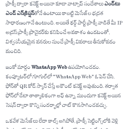
ప్రాక్సీ ద్వారా కనెక్ట్ అయినా కూడా వాట్సాప్ సందేశాలు
ఎండ్-టు-
ఎండ్ ఎన్‌క్రిప్షన్
తోనే ఉంటాయి కాబట్టి మెసేజ్‌ల భద్రత
సాధారణంగానే ఉంటుంది. అయితే థర్డ్ పార్టీ ప్రాక్సీ వాడితే మీ IP
అడ్రస్ ప్రాక్సీ ప్రొవైడర్‌కు కనిపించే అవకాశం ఉండటంతో,
విశ్వసనీయమైన వనరుల నుంచే ప్రాక్సీ వివరాలు తీసుకోవడం
మంచిది.
ఇంకో మార్గం
WhatsApp Web
ఉపయోగించడం.
కంప్యూటర్‌లో గూగుల్‌లో “WhatsApp Web” ఓపెన్ చేసి,
ఫోన్‌తో QR కోడ్ స్కాన్ చేస్తే అకౌంట్ కనెక్ట్ అవుతుంది. తర్వాత
ఫోన్‌లో డేటా తాత్కాలికంగా ఆఫ్ ఉన్నా, ముందుగా కనెక్ట్ అయిన
సెషన్ ద్వారా కొన్ని సందర్భాల్లో చాట్ కొనసాగించవచ్చు.
ఒకవేళ మెసేజ్‌లు లేదా కాల్స్ ఆగిపోతే, ప్రాక్సీ సెట్టింగ్స్‌లోకి వెళ్లి