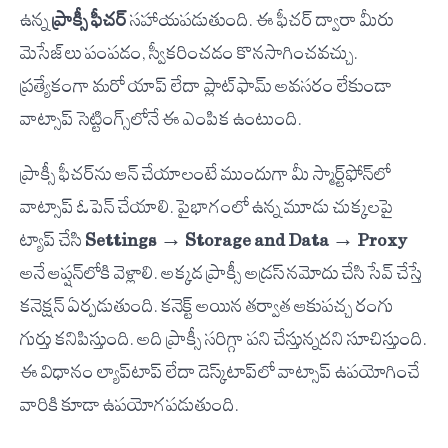
ఉన్న
ప్రాక్సీ ఫీచర్
సహాయపడుతుంది. ఈ ఫీచర్ ద్వారా మీరు
మెసేజ్‌లు పంపడం, స్వీకరించడం కొనసాగించవచ్చు.
ప్రత్యేకంగా మరో యాప్ లేదా ప్లాట్‌ఫామ్ అవసరం లేకుండా
వాట్సాప్ సెట్టింగ్స్‌లోనే ఈ ఎంపిక ఉంటుంది.
ప్రాక్సీ ఫీచర్‌ను ఆన్ చేయాలంటే ముందుగా మీ స్మార్ట్‌ఫోన్‌లో
వాట్సాప్ ఓపెన్ చేయాలి. పైభాగంలో ఉన్న మూడు చుక్కలపై
ట్యాప్ చేసి
Settings → Storage and Data → Proxy
అనే ఆప్షన్‌లోకి వెళ్లాలి. అక్కడ ప్రాక్సీ అడ్రస్ నమోదు చేసి సేవ్ చేస్తే
కనెక్షన్ ఏర్పడుతుంది. కనెక్ట్ అయిన తర్వాత ఆకుపచ్చ రంగు
గుర్తు కనిపిస్తుంది. అది ప్రాక్సీ సరిగ్గా పని చేస్తున్నదని సూచిస్తుంది.
ఈ విధానం ల్యాప్‌టాప్ లేదా డెస్క్‌టాప్‌లో వాట్సాప్ ఉపయోగించే
వారికి కూడా ఉపయోగపడుతుంది.