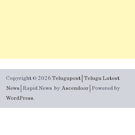
Copyright © 2026
Telugupost | Telugu Latest
News
| Rapid News by
Ascendoor
| Powered by
WordPress
.