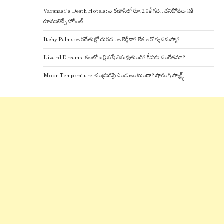
Varanasi’s Death Hotels: వారణాసిలో రూ.20కే గది.. చనిపోవడానికి
రూములిచ్చే హోటల్!
Itchy Palms: అరచేతుల్లో దురద.. అలెర్జీనా? లేక ఆరోగ్య సమస్యా?
Lizard Dreams: కలలో బల్లి వస్తే ఏమవుతుంది? కీడుకు సంకేతమా?
Moon Temperature: చంద్రుడిపై ఎండ ఉంటుందా? షాకింగ్ ఫ్యాక్ట్స్!