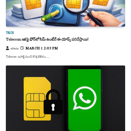
TECH
Telecom: ఇకపై ఫోన్‌లో సిమ్ ఉంటేనే ఈ యాప్స్ పనిచేస్తాయి!
MARCH 1 2:03 PM
admin
Telecom: ఇవాళ్టి నుంచి కొత్త టెలికం…