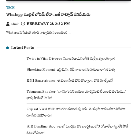
TECH
Whatspp: మొబైల్ లో సిమ్ లేదా.. ఐతే వాట్సాప్ పనిచేయదు
FEBRUARY 28 2:32 PM
admin
Whatspp: మెసేజింగ్ యాప్ వాట్సాప్‌కు సంబంధించి…
Latest Posts
Twist in Vijay Divorce Case: విజయ్-సంగీత మళ్లీ ఒక్కటయ్యారా?
Shocking Moment: జస్ట్ మిస్.. రవీనా టాండన్ దుస్తులు లాగిన కుక్క
EMI Smartphones: ఈఎంఐ మీద ఫోన్ కొన్నారా.. కొత్త రూల్స్ ఇవే
Telangana Shocker: ‘నా మొగుడిని బయట యాక్సిడెంట్ చేయించి చంపెయ్..’
భార్య షాకింగ్ మెసేజ్!
Gujarat Viral Well: బావిలో కదులుతున్న నీరు.. దెయ్యమే కారణమా? వీడియో
చూస్తే వణికిపోతారు!
SIR Deadline: తెలంగాణలో ఓటర్లకు బిగ్ అలర్ట్! ఇంకో 3 రోజులే ఛాన్స్, లేకపోతే
ఓటు గోవిందా!