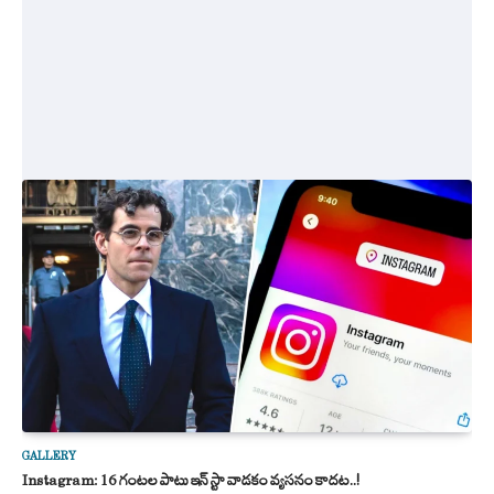
GALLERY
Instagram: 16 గంటల పాటు ఇన్ స్టా వాడకం వ్యసనం కాదట..!