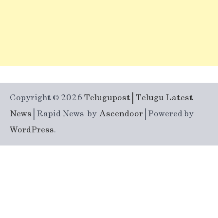
Copyright © 2026
Telugupost | Telugu Latest
News
| Rapid News by
Ascendoor
| Powered by
WordPress
.