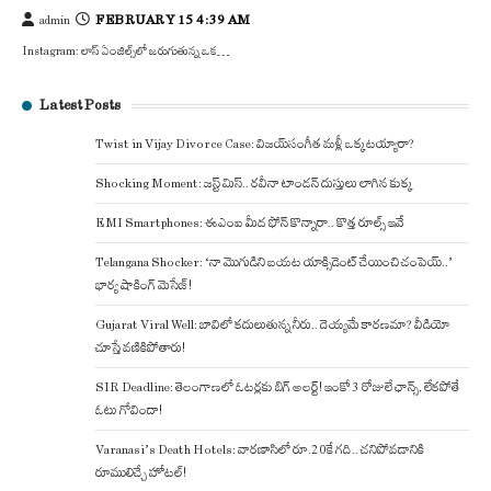
FEBRUARY 15 4:39 AM
admin
Instagram: లాస్ ఏంజిల్స్‌లో జరుగుతున్న ఒక…
Latest Posts
Twist in Vijay Divorce Case: విజయ్-సంగీత మళ్లీ ఒక్కటయ్యారా?
Shocking Moment: జస్ట్ మిస్.. రవీనా టాండన్ దుస్తులు లాగిన కుక్క
EMI Smartphones: ఈఎంఐ మీద ఫోన్ కొన్నారా.. కొత్త రూల్స్ ఇవే
Telangana Shocker: ‘నా మొగుడిని బయట యాక్సిడెంట్ చేయించి చంపెయ్..’
భార్య షాకింగ్ మెసేజ్!
Gujarat Viral Well: బావిలో కదులుతున్న నీరు.. దెయ్యమే కారణమా? వీడియో
చూస్తే వణికిపోతారు!
SIR Deadline: తెలంగాణలో ఓటర్లకు బిగ్ అలర్ట్! ఇంకో 3 రోజులే ఛాన్స్, లేకపోతే
ఓటు గోవిందా!
Varanasi’s Death Hotels: వారణాసిలో రూ.20కే గది.. చనిపోవడానికి
రూములిచ్చే హోటల్!