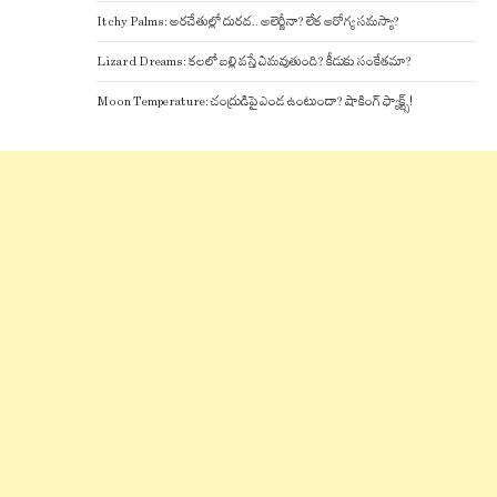
Itchy Palms: అరచేతుల్లో దురద.. అలెర్జీనా? లేక ఆరోగ్య సమస్యా?
Lizard Dreams: కలలో బల్లి వస్తే ఏమవుతుంది? కీడుకు సంకేతమా?
Moon Temperature: చంద్రుడిపై ఎండ ఉంటుందా? షాకింగ్ ఫ్యాక్ట్స్!