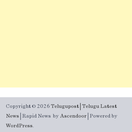
Copyright © 2026
Telugupost | Telugu Latest
News
| Rapid News by
Ascendoor
| Powered by
WordPress
.