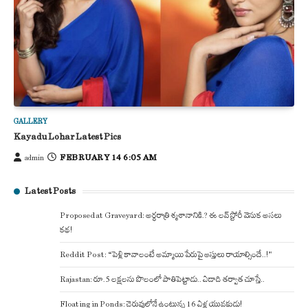
GALLERY
Kayadu Lohar Latest Pics
FEBRUARY 14 6:05 AM
admin
Latest Posts
Proposed at Graveyard: అర్ధరాత్రి శ్మశానానికి.? ఈ లవ్ స్టోరీ వెనుక అసలు
కథ!
Reddit Post: “పెళ్లి కావాలంటే అమ్మాయి పేరుపై ఆస్తులు రాయాల్సిందే..!”
Rajastan: రూ.5 లక్షలను పొలంలో పాతిపెట్టాడు.. ఏడాది తర్వాత చూస్తే..
Floating in Ponds: చెరువులోనే ఉంటున్న 16 ఏళ్ల యువకుడు!