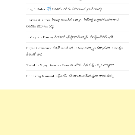
Flight Rules:
విమానంలో ఈ పనులు అస్సలు చేయొద్దు
Porter Airlines: సీటుపై నిలబడిన చిన్నారి.. సీట్‌బెల్ట్ పెట్టుకోనని మారాం!
చివరకు విమానం రద్దు
Instagram Ban: ఇండియాలో ఇన్ స్టాగ్రామ్ బ్యాన్.. లేటెస్ట్ అప్‌డేట్‌ ఇదే!
Super Comeback: సక్సెస్ అంటే ఇదే.. 36 ఇంటర్వ్యూల తర్వాత రూ.30 లక్షల
జీతంతో జాబ్!
Twist in Vijay Divorce Case: విజయ్-సంగీత మళ్లీ ఒక్కటయ్యారా?
Shocking Moment: జస్ట్ మిస్.. రవీనా టాండన్ దుస్తులు లాగిన కుక్క