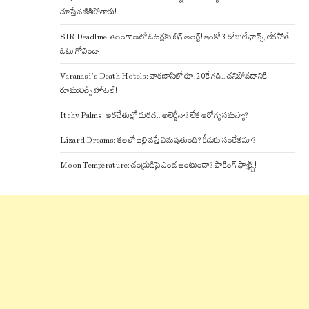
చూస్తే వణికిపోతారు!
SIR Deadline: తెలంగాణలో ఓటర్లకు బిగ్ అలర్ట్! ఇంకో 3 రోజులే ఛాన్స్, లేకపోతే
ఓటు గోవిందా!
Varanasi’s Death Hotels: వారణాసిలో రూ.20కే గది.. చనిపోవడానికి
రూములిచ్చే హోటల్!
Itchy Palms: అరచేతుల్లో దురద.. అలెర్జీనా? లేక ఆరోగ్య సమస్యా?
Lizard Dreams: కలలో బల్లి వస్తే ఏమవుతుంది? కీడుకు సంకేతమా?
Moon Temperature: చంద్రుడిపై ఎండ ఉంటుందా? షాకింగ్ ఫ్యాక్ట్స్!