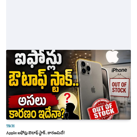
TECH
Apple: ఐఫోన్లు ఔటాఫ్ స్టాక్.. కారణమిదే!