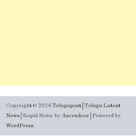
Copyright © 2026
Telugupost | Telugu Latest
News
| Rapid News by
Ascendoor
| Powered by
WordPress
.