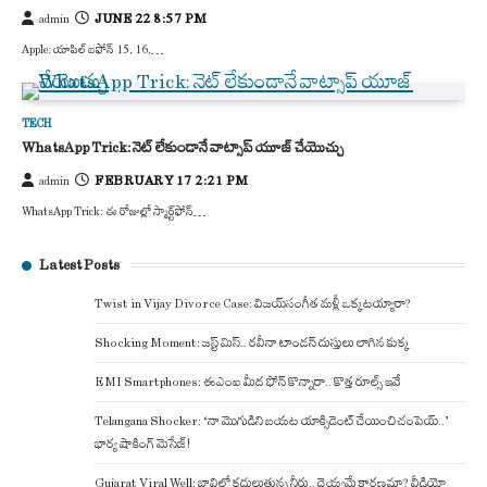
JUNE 22 8:57 PM
admin
Apple: యాపిల్ ఐఫోన్ 15, 16,…
TECH
WhatsApp Trick: నెట్ లేకుండానే వాట్సాప్‌ యూజ్ చేయొచ్చు
FEBRUARY 17 2:21 PM
admin
WhatsApp Trick: ఈ రోజుల్లో స్మార్ట్‌ఫోన్…
Latest Posts
Twist in Vijay Divorce Case: విజయ్-సంగీత మళ్లీ ఒక్కటయ్యారా?
Shocking Moment: జస్ట్ మిస్.. రవీనా టాండన్ దుస్తులు లాగిన కుక్క
EMI Smartphones: ఈఎంఐ మీద ఫోన్ కొన్నారా.. కొత్త రూల్స్ ఇవే
Telangana Shocker: ‘నా మొగుడిని బయట యాక్సిడెంట్ చేయించి చంపెయ్..’
భార్య షాకింగ్ మెసేజ్!
Gujarat Viral Well: బావిలో కదులుతున్న నీరు.. దెయ్యమే కారణమా? వీడియో