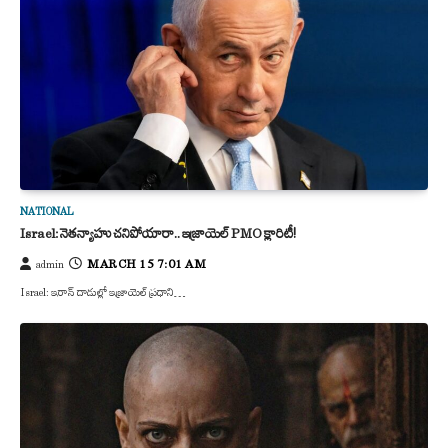
NATIONAL
Israel: నెతన్యాహు చనిపోయారా.. ఇజ్రాయెల్ PMO క్లారిటీ!
MARCH 15 7:01 AM
admin
Israel: ఇరాన్ దాడుల్లో ఇజ్రాయెల్ ప్రధాని…