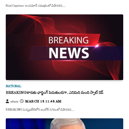
Boat Capsizes: అండమాన్ సముద్రంలో విషాదకర…
NATIONAL
BREAKING కారుకు ఛార్జింగ్ పెడుతుండగా.. ఎనిమిది మంది స్పాట్ డెడ్
MARCH 18 11:48 AM
admin
BREAKING మధ్యప్రదేశ్‌లోని ఇండోర్ నగరంలో విషాదకర…