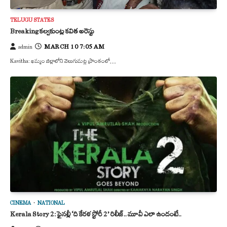
TELUGU STATES
Breaking కల్వకుంట్ల కవిత అరెస్టు
MARCH 10 7:05 AM
admin
Kavitha: ఖమ్మం జిల్లాలోని వెలుగుమట్ల ప్రాంతంలో…
CINEMA
NATIONAL
Kerala Story 2: ఫైనల్లీ ‘ది కేరళ స్టోరీ 2’ రిలీజ్.. మూవీ ఎలా ఉందంటే..