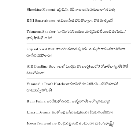
Shocking Moment: జస్ట్ మిస్.. రవీనా టాండన్ దుస్తులు లాగిన కుక్క
EMI Smartphones: ఈఎంఐ మీద ఫోన్ కొన్నారా.. కొత్త రూల్స్ ఇవే
Telangana Shocker: ‘నా మొగుడిని బయట యాక్సిడెంట్ చేయించి చంపెయ్..’
భార్య షాకింగ్ మెసేజ్!
Gujarat Viral Well: బావిలో కదులుతున్న నీరు.. దెయ్యమే కారణమా? వీడియో
చూస్తే వణికిపోతారు!
SIR Deadline: తెలంగాణలో ఓటర్లకు బిగ్ అలర్ట్! ఇంకో 3 రోజులే ఛాన్స్, లేకపోతే
ఓటు గోవిందా!
Varanasi’s Death Hotels: వారణాసిలో రూ.20కే గది.. చనిపోవడానికి
రూములిచ్చే హోటల్!
Itchy Palms: అరచేతుల్లో దురద.. అలెర్జీనా? లేక ఆరోగ్య సమస్యా?
Lizard Dreams: కలలో బల్లి వస్తే ఏమవుతుంది? కీడుకు సంకేతమా?
Moon Temperature: చంద్రుడిపై ఎండ ఉంటుందా? షాకింగ్ ఫ్యాక్ట్స్!