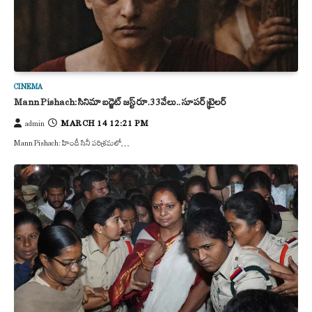
CINEMA
Mann Pishach: సినిమా బడ్జెట్ జస్ట్ రూ.33వేలు.. సూపర్ ట్రైలర్
MARCH 14 12:21 PM
admin
Mann Pishach: హిందీ సినీ పరిశ్రమలో…