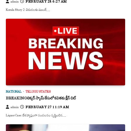
FEBRUARY 28 6:27 AM
admin
Kerala Story 2: విడుదలకు ముందే…
NATIONAL
TELUGU STATES
BREAKING లిక్కర్ స్కామ్ కేసులో కవితకు క్లీన్ చిట్
FEBRUARY 27 11:19 AM
admin
Liquor Case: దేశవ్యాప్తంగా సంచలనం సృష్టించిన…