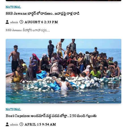
NATIONAL
SSB Jawans: బార్డర్ లో దారుణం.. జవాన్లపై రాళ్ల దాడి
AUGUST 6 2:33 PM
admin
SSB Jawans: బీహార్లోని బగాహా దగ్గర…
NATIONAL
Boat Capsizes: అండమాన్‌ వద్ద పడవ బోల్తా.. 250 మంది గల్లంతు
APRIL 15 9:54 AM
admin