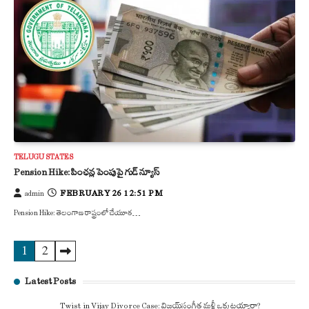
TELUGU STATES
Pension Hike: పింఛన్ల పెంపుపై గుడ్ న్యూస్
FEBRUARY 26 12:51 PM
admin
Pension Hike: తెలంగాణ రాష్ట్రంలో చేయూత…
1
2
Posts
pagination
Latest Posts
Twist in Vijay Divorce Case: విజయ్-సంగీత మళ్లీ ఒక్కటయ్యారా?