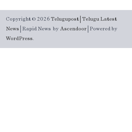
Copyright © 2026
Telugupost | Telugu Latest
News
| Rapid News by
Ascendoor
| Powered by
WordPress
.