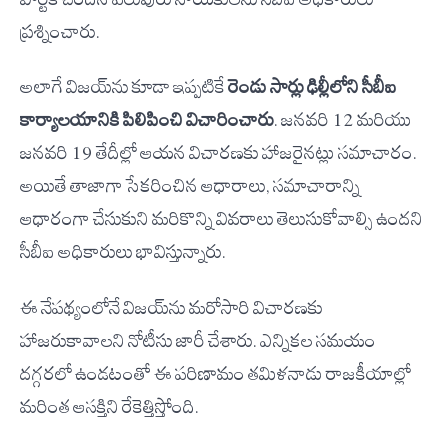
పార్టీకి చెందిన పలువురు నాయకులను సీబీఐ అధికారులు
ప్రశ్నించారు.
అలాగే విజయ్‌ను కూడా ఇప్పటికే
రెండు సార్లు ఢిల్లీలోని సీబీఐ
కార్యాలయానికి పిలిపించి విచారించారు
. జనవరి 12 మరియు
జనవరి 19 తేదీల్లో ఆయన విచారణకు హాజరైనట్లు సమాచారం.
అయితే తాజాగా సేకరించిన ఆధారాలు, సమాచారాన్ని
ఆధారంగా చేసుకుని మరికొన్ని వివరాలు తెలుసుకోవాల్సి ఉందని
సీబీఐ అధికారులు భావిస్తున్నారు.
ఈ నేపథ్యంలోనే విజయ్‌ను మరోసారి విచారణకు
హాజరుకావాలని నోటీసు జారీ చేశారు. ఎన్నికల సమయం
దగ్గరలో ఉండటంతో ఈ పరిణామం తమిళనాడు రాజకీయాల్లో
మరింత ఆసక్తిని రేకెత్తిస్తోంది.