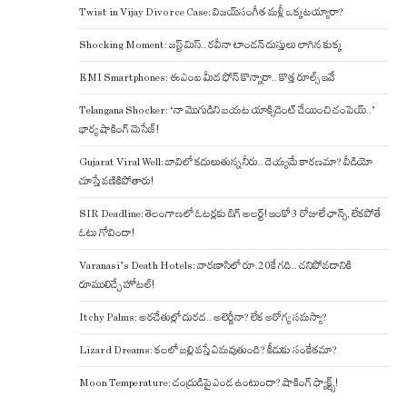
Twist in Vijay Divorce Case: విజయ్-సంగీత మళ్లీ ఒక్కటయ్యారా?
Shocking Moment: జస్ట్ మిస్.. రవీనా టాండన్ దుస్తులు లాగిన కుక్క
EMI Smartphones: ఈఎంఐ మీద ఫోన్ కొన్నారా.. కొత్త రూల్స్ ఇవే
Telangana Shocker: ‘నా మొగుడిని బయట యాక్సిడెంట్ చేయించి చంపెయ్..’
భార్య షాకింగ్ మెసేజ్!
Gujarat Viral Well: బావిలో కదులుతున్న నీరు.. దెయ్యమే కారణమా? వీడియో
చూస్తే వణికిపోతారు!
SIR Deadline: తెలంగాణలో ఓటర్లకు బిగ్ అలర్ట్! ఇంకో 3 రోజులే ఛాన్స్, లేకపోతే
ఓటు గోవిందా!
Varanasi’s Death Hotels: వారణాసిలో రూ.20కే గది.. చనిపోవడానికి
రూములిచ్చే హోటల్!
Itchy Palms: అరచేతుల్లో దురద.. అలెర్జీనా? లేక ఆరోగ్య సమస్యా?
Lizard Dreams: కలలో బల్లి వస్తే ఏమవుతుంది? కీడుకు సంకేతమా?
Moon Temperature: చంద్రుడిపై ఎండ ఉంటుందా? షాకింగ్ ఫ్యాక్ట్స్!