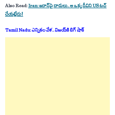
Also Read:
Iran: ఇరాన్‌పై దాడులు.. ఆ ఒక్క దీవిని US టచ్
చేయట్లేదు!
Tamil Nadu: ఎన్నికల వేళ.. విజయ్‌కి బిగ్ షాక్