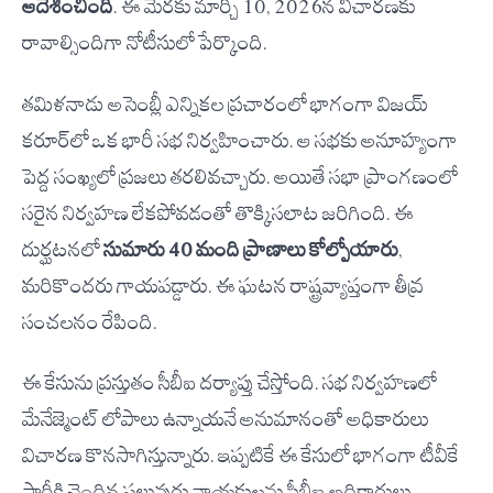
ఆదేశించింది
. ఈ మేరకు మార్చి 10, 2026న విచారణకు
రావాల్సిందిగా నోటీసులో పేర్కొంది.
తమిళనాడు అసెంబ్లీ ఎన్నికల ప్రచారంలో భాగంగా విజయ్
కరూర్‌లో ఒక భారీ సభ నిర్వహించారు. ఆ సభకు అనూహ్యంగా
పెద్ద సంఖ్యలో ప్రజలు తరలివచ్చారు. అయితే సభా ప్రాంగణంలో
సరైన నిర్వహణ లేకపోవడంతో తొక్కిసలాట జరిగింది. ఈ
దుర్ఘటనలో
సుమారు 40 మంది ప్రాణాలు కోల్పోయారు
,
మరికొందరు గాయపడ్డారు. ఈ ఘటన రాష్ట్రవ్యాప్తంగా తీవ్ర
సంచలనం రేపింది.
ఈ కేసును ప్రస్తుతం సీబీఐ దర్యాప్తు చేస్తోంది. సభ నిర్వహణలో
మేనేజ్మెంట్ లోపాలు ఉన్నాయనే అనుమానంతో అధికారులు
విచారణ కొనసాగిస్తున్నారు. ఇప్పటికే ఈ కేసులో భాగంగా టీవీకే