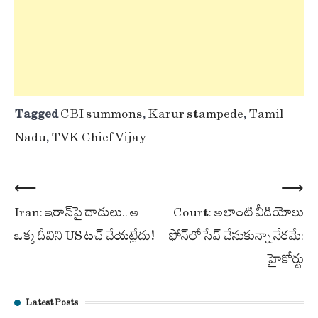
Tagged
CBI summons
,
Karur stampede
,
Tamil
Nadu
,
TVK Chief Vijay
Post
⟵
⟶
Iran: ఇరాన్‌పై దాడులు.. ఆ
Court: అలాంటి వీడియోలు
navigation
ఒక్క దీవిని US టచ్ చేయట్లేదు!
ఫోన్‌లో సేవ్ చేసుకున్నా నేరమే:
హైకోర్టు
Latest Posts