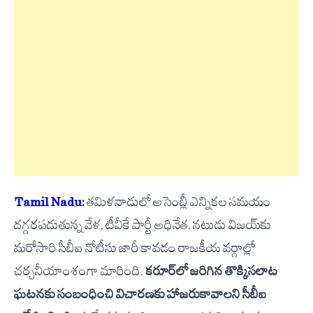
Tamil Nadu:
తమిళనాడులో అసెంబ్లీ ఎన్నికల సమయం
దగ్గరపడుతున్న వేళ, టీవీకే పార్టీ అధినేత, నటుడు విజయ్‌కు
మరోసారి సీబీఐ నోటీసు జారీ కావడం రాజకీయ వర్గాల్లో
చర్చనీయాంశంగా మారింది.
కరూర్‌లో జరిగిన తొక్కిసలాట
ఘటనకు సంబంధించి విచారణకు హాజరుకావాలని సీబీఐ