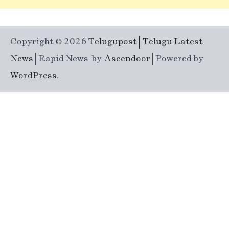
Copyright © 2026
Telugupost | Telugu Latest
News
| Rapid News by
Ascendoor
| Powered by
WordPress
.